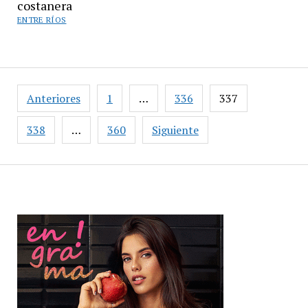
costanera
ENTRE RÍOS
Paginación
Anteriores
1
…
336
337
de
entradas
338
…
360
Siguiente