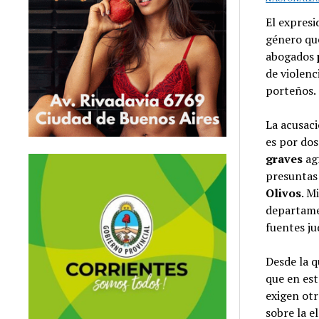
El expres
género que
abogados
de violenc
porteños.
La acusac
es por dos
graves
ag
presuntas 
Olivos
. M
departam
fuentes jud
Desde la 
que en est
exigen otr
sobre la e