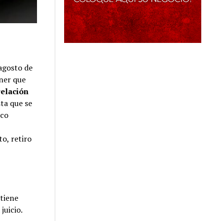
 agosto de
ener que
relación
ta que se
ico
to, retiro
 tiene
juicio.