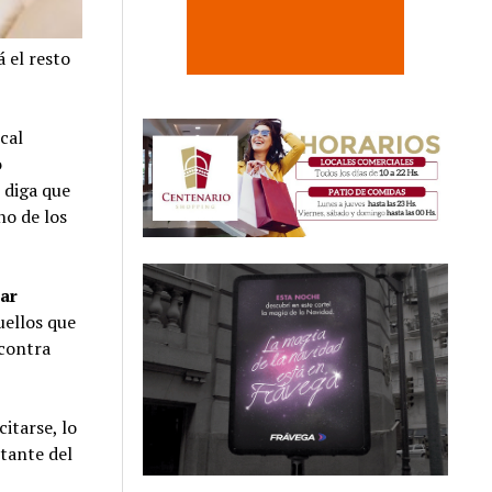
 el resto
cal
o
 diga que
no de los
tar
uellos que
 contra
itarse, lo
ntante del