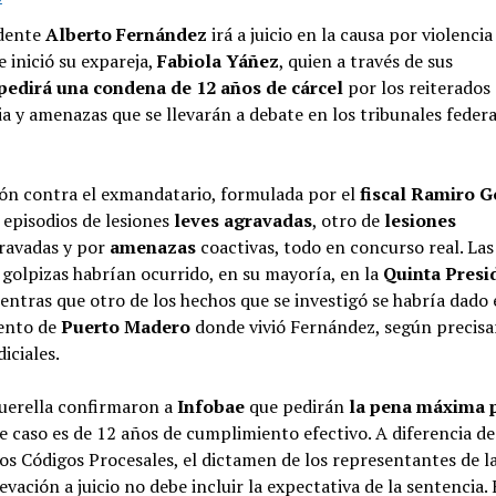
idente
Alberto Fernández
irá a juicio en la causa por violencia
 inició su expareja,
Fabiola
Yáñez
, quien a través de sus
pedirá una condena de 12 años de cárcel
por los reiterados
ia y amenazas que se llevarán a debate en los tribunales federa
ión contra el exmandatario, formulada por el
fiscal Ramiro 
 episodios de lesiones
leves agravadas
, otro de
lesiones
ravadas y por
amenazas
coactivas, todo en concurso real. Las
golpizas habrían ocurrido, en su mayoría, en la
Quinta Presi
ientras que otro de los hechos que se investigó se habría dado 
ento de
Puerto Madero
donde vivió Fernández, según precis
iciales.
querella confirmaron a
Infobae
que pedirán
la pena máxima 
e caso es de 12 años de cumplimiento efectivo. A diferencia de
os Códigos Procesales, el dictamen de los representantes de l
levación a juicio no debe incluir la expectativa de la sentencia.