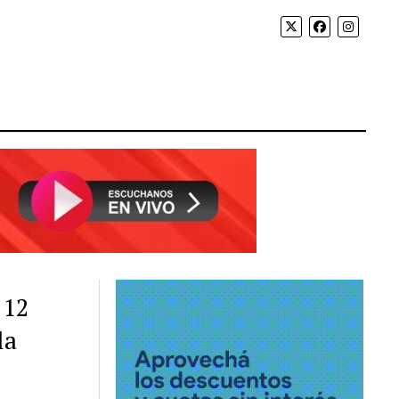
 12
la