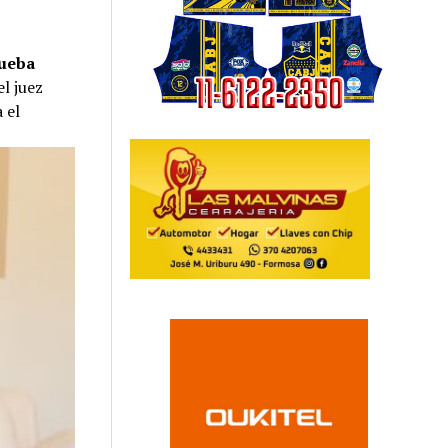
rueba
el juez
a el