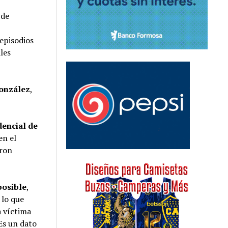
 de
 episodios
les
González
,
dencial de
en el
aron
posible
,
 lo que
a víctima
 Es un dato