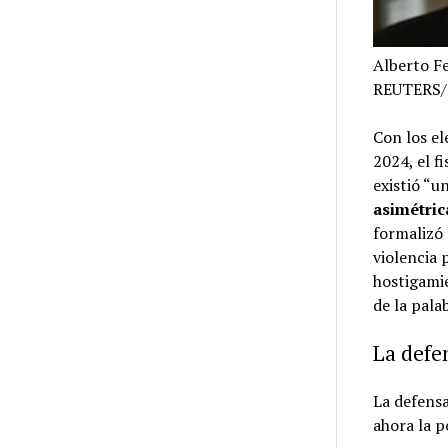
Alberto F
REUTERS/
Con los el
2024, el f
existió “u
asimétric
formalizó 
violencia 
hostigamie
de la pala
La defe
La defensa
ahora la p