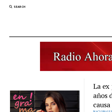
SEARCH
La ex
años 
causa
NACIONALE