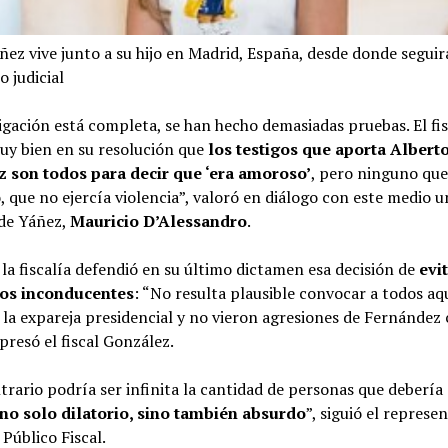
ñez vive junto a su hijo en Madrid, España, desde donde seguirá
o judicial
igación está completa, se han hecho demasiadas pruebas. El fis
uy bien en su resolución que
los testigos que aporta Albert
 son todos para decir que ‘era amoroso’
, pero ninguno que
, que no ejercía violencia”, valoró en diálogo con este medio u
de Yáñez,
Mauricio D’Alessandro
.
 la fiscalía defendió en su último dictamen esa decisión de
evi
ios inconducentes
: “No resulta plausible convocar a todos aq
la expareja presidencial y no vieron agresiones de Fernández
presó el fiscal González.
trario podría ser infinita la cantidad de personas que debería c
no solo dilatorio, sino también absurdo
”, siguió el represe
 Público Fiscal.