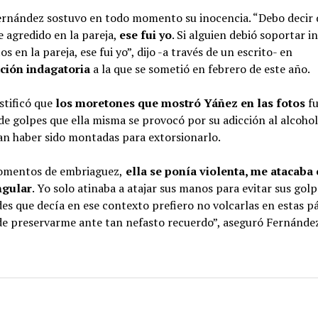
ernández sostuvo en todo momento su inocencia. “Debo decir 
e agredido en la pareja,
ese fui yo
. Si alguien debió soportar i
s en la pareja, ese fui yo”, dijo -a través de un escrito- en
ción indagatoria
a la que se sometió en febrero de este año.
tificó que
los moretones que mostró Yáñez en las fotos
f
e golpes que ella misma se provocó por su adicción al alcohol
an haber sido montadas para extorsionarlo.
omentos de embriaguez,
ella se ponía violenta, me atacaba
ngular
. Yo solo atinaba a atajar sus manos para evitar sus golp
es que decía en ese contexto prefiero no volcarlas en estas p
de preservarme ante tan nefasto recuerdo”, aseguró Fernánde