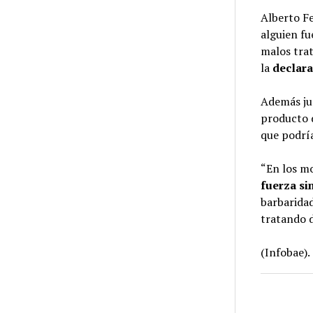
Alberto F
alguien fu
malos trato
la
declara
Además jus
producto d
que podrí
“En los m
fuerza si
barbaridad
tratando 
(Infobae).