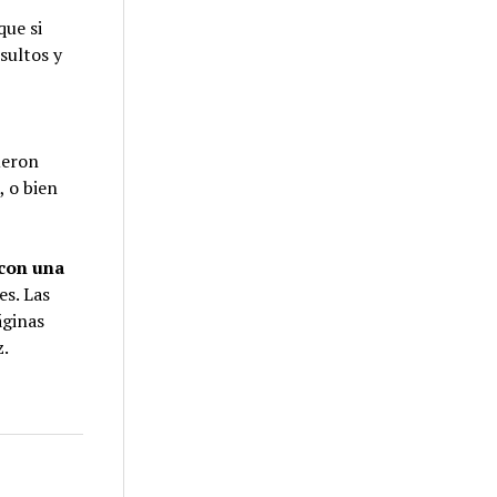
que si
nsultos y
ueron
, o bien
 con una
es. Las
áginas
z.