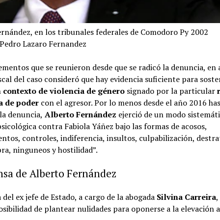
ernández, en los tribunales federales de Comodoro Py 2002
Pedro Lazaro Fernandez
ementos que se reunieron desde que se radicó la denuncia, en
iscal del caso consideró que hay evidencia suficiente para sost
n
contexto de violencia de género
signado por la particular
a de poder
con el agresor. Por lo menos desde el año 2016 has
la denuncia,
Alberto Fernández
ejerció de un modo sistemát
psicológica contra Fabiola Yáñez bajo las formas de acosos,
ntos, controles, indiferencia, insultos, culpabilización, destra
bra, ninguneos y hostilidad”.
nsa de Alberto Fernández
 del ex jefe de Estado, a cargo de la abogada
Silvina Carreira
,
osibilidad de plantear nulidades para oponerse a la elevación a 