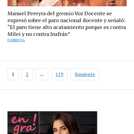
Manuel Pereyra del gremio Voz Docente se
expresó sobre el paro nacional docente y señaló:
“El paro tiene alto acatamiento porque es contra
Milei y no contra Insfrán”
FORMOSA
Paginación
1
2
…
119
Siguiente
de
entradas