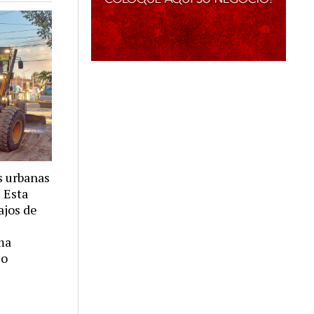
s urbanas
: Esta
ajos de
ma
co