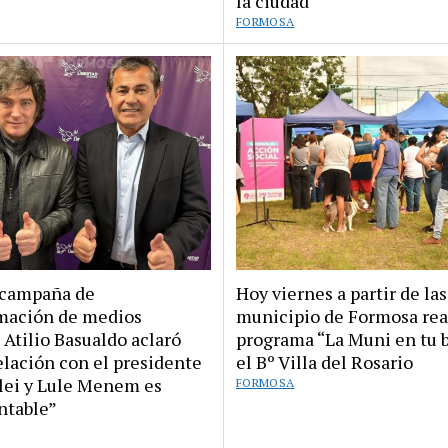
la ciudad
FORMOSA
 campaña de
Hoy viernes a partir de las
mación de medios
municipio de Formosa real
: Atilio Basualdo aclaró
programa “La Muni en tu b
elación con el presidente
el Bº Villa del Rosario
ilei y Lule Menem es
FORMOSA
ntable”