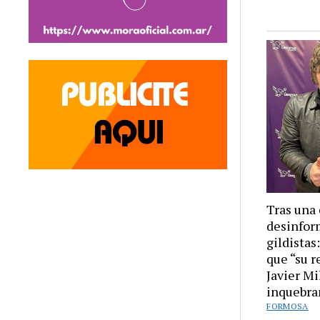
Tras una
desinfor
gildistas
que “su r
Javier M
inquebra
FORMOSA