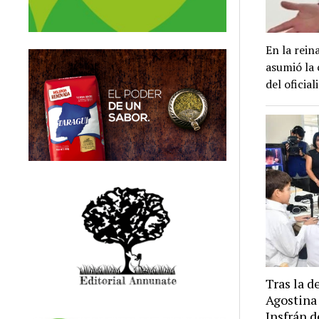
En la rei
asumió la 
del oficia
Tras la d
Agostina 
Insfrán 