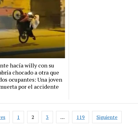
nte hacía willy con su
abría chocado a otra que
 dos ocupantes: Una joven
muerta por el accidente
ión
res
1
2
3
…
119
Siguiente
s