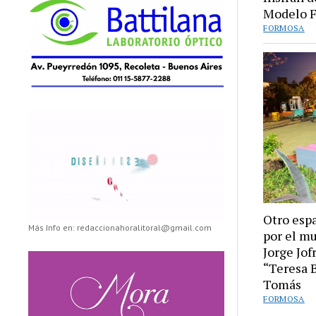
Modelo F
FORMOSA
Otro esp
Más Info en: redaccionahoralitoral@gmail.com
por el m
Jorge Jof
“Teresa B
Tomás
FORMOSA