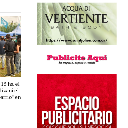
 15 hs. el
izará el
arrio” en