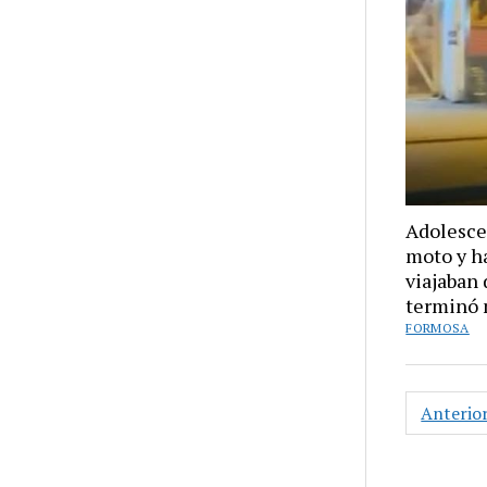
Adolesce
moto y h
viajaban
terminó 
FORMOSA
Paginac
Anterio
de
entrada