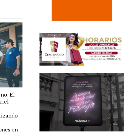
ño: El
riel
alizando
ones en