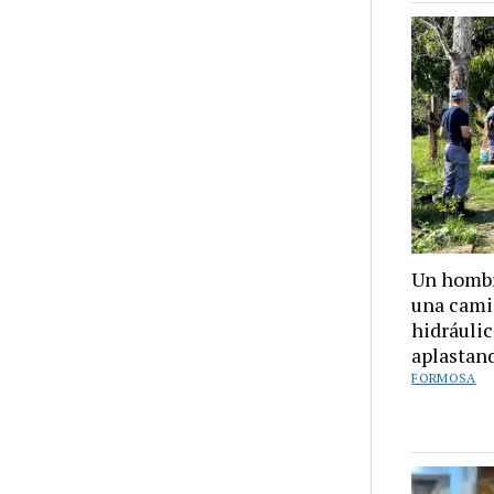
Un hombr
una cami
hidráulic
aplastan
FORMOSA