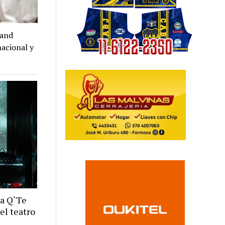
rand
nacional y
a Q`Te
 el teatro