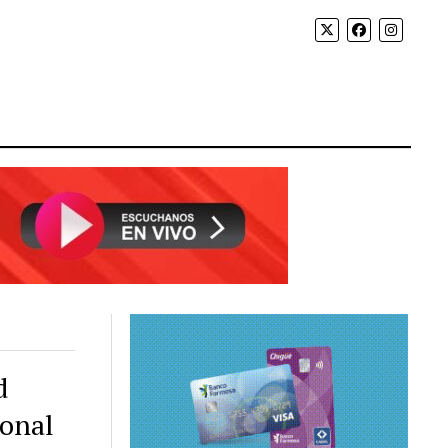
d
ional