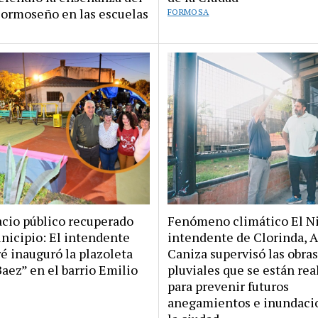
ormoseño en las escuelas
FORMOSA
acio público recuperado
Fenómeno climático El Ni
unicipio: El intendente
intendente de Clorinda, A
ré inauguró la plazoleta
Caniza supervisó las obras
aez” en el barrio Emilio
pluviales que se están re
para prevenir futuros
anegamientos e inundaci