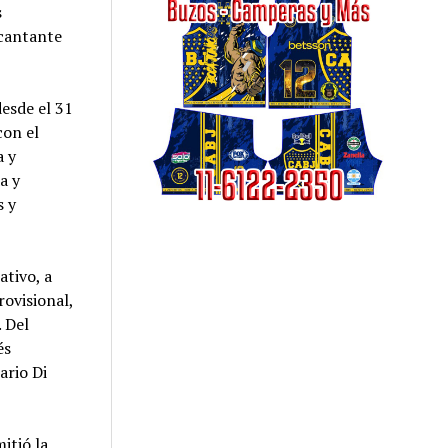
s
 cantante
desde el 31
con el
a y
a y
s y
ativo, a
rovisional,
. Del
és
ario Di
itió la