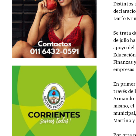
Distintos 
declaraci
Darío Kri
Se trata d
de julio h
apoyo del 
Educación,
Finanzas y
empresas 
En primer 
través de 
Armando Fe
mismo, el 
municipal,
Martino y 
Por otra p