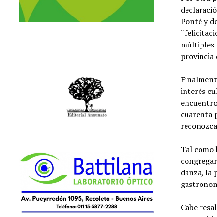
declaració
Ponté y de
“felicitac
múltiples 
provincia
Finalment
interés cu
encuentro,
cuarenta 
reconozca 
Tal como h
congregar 
danza, la p
gastronomí
Cabe resal