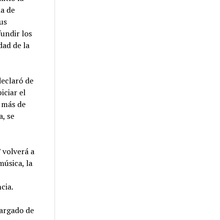
ia de
us
fundir los
dad de la
declaró de
iciar el
s más de
, se
 volverá a
música, la
cia.
cargado de