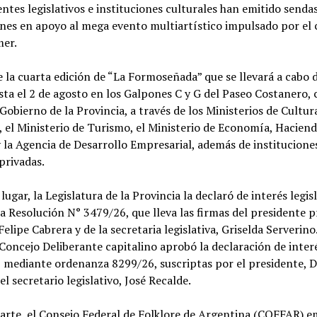
entes legislativos e instituciones culturales han emitido senda
ones en apoyo al mega evento multiartístico impulsado por el
mer.
e la cuarta edición de “La Formoseñada” que se llevará a cabo 
asta el 2 de agosto en los Galpones C y G del Paseo Costanero, 
Gobierno de la Provincia, a través de los Ministerios de Cultur
 el Ministerio de Turismo, el Ministerio de Economía, Haciend
 la Agencia de Desarrollo Empresarial, además de institucione
privadas.
lugar, la Legislatura de la Provincia la declaró de interés legisl
la Resolución N° 3479/26, que lleva las firmas del presidente p
lipe Cabrera y de la secretaria legislativa, Griselda Serverino
Concejo Deliberante capitalino aprobó la declaración de inter
 mediante ordenanza 8299/26, suscriptas por el presidente, D
el secretario legislativo, José Recalde.
arte, el Consejo Federal de Folklore de Argentina (COFFAR) em