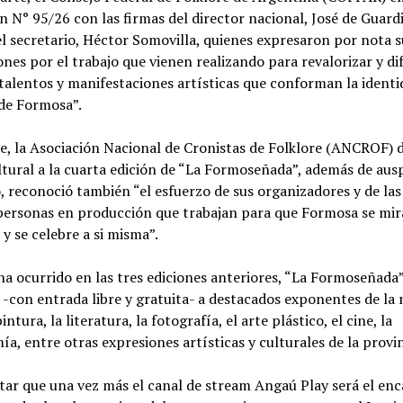
n N° 95/26 con las firmas del director nacional, José de Guard
l secretario, Héctor Somovilla, quienes expresaron por nota s
iones por el trabajo que vienen realizando para revalorizar y di
talentos y manifestaciones artísticas que conforman la identi
 de Formosa”.
e, la Asociación Nacional de Cronistas de Folklore (ANCROF) 
ltural a la cuarta edición de “La Formoseñada”, además de ausp
 reconoció también “el esfuerzo de sus organizadores y de la
personas en producción que trabajan para que Formosa se mira
y se celebre a si misma”.
a ocurrido en las tres ediciones anteriores, “La Formoseñada”
-con entrada libre y gratuita- a destacados exponentes de la 
intura, la literatura, la fotografía, el arte plástico, el cine, la
a, entre otras expresiones artísticas y culturales de la provin
tar que una vez más el canal de stream Angaú Play será el en