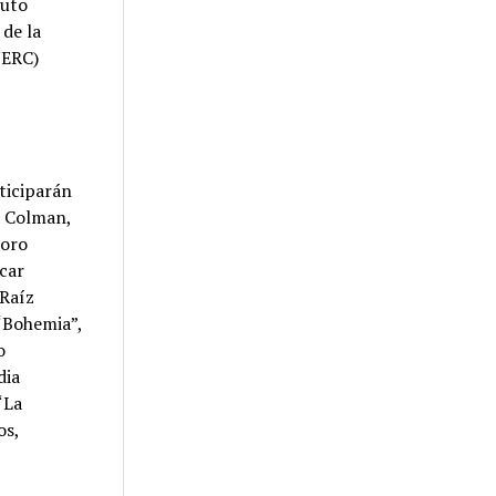
tuto
 de la
NERC)
ticiparán
a Colman,
Coro
scar
“Raíz
“Bohemia”,
o
dia
“La
os,