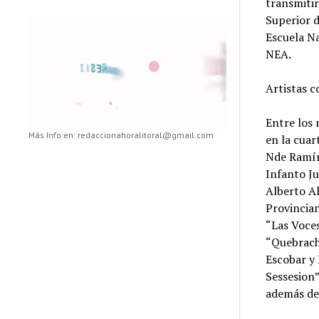
transmitir
Superior d
Escuela N
NEA.
Artistas 
Entre los 
Más Info en: redaccionahoralitoral@gmail.com
en la cuar
Nde Ramír
Infanto Ju
Alberto Al
Provincian
“Las Voce
“Quebrach
Escobar y 
Sessesion”
además de 