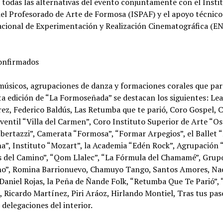
 todas las alternativas del evento conjuntamente con el Insti
el Profesorado de Arte de Formosa (ISPAF) y el apoyo técnico
acional de Experimentación y Realización Cinematográfica (E
confirmados
músicos, agrupaciones de danza y formaciones corales que par
ta edición de “La Formoseñada” se destacan los siguientes: Le
ez, Federico Baldús, Las Retumba que te parió, Coro Gospel, 
ventil “Villa del Carmen”, Coro Instituto Superior de Arte “O
bertazzi”, Camerata “Formosa”, “Formar Arpegios”, el Ballet 
a”, Instituto “Mozart”, la Academia “Edén Rock”, Agrupación 
s del Camino”, “Qom Llalec”, “La Fórmula del Chamamé”, Grup
o”, Romina Barrionuevo, Chamuyo Tango, Santos Amores, Na
Daniel Rojas, la Peña de Ñande Folk, “Retumba Que Te Parió”, 
, Ricardo Martínez, Piri Aráoz, Hirlando Montiel, Tras tus pas
delegaciones del interior.