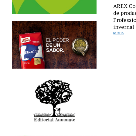
AREX Cos
de produ
Professi
invernal
MODA