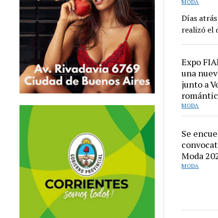
MODA
Días atrás
realizó el
Expo FIA
una nuev
junto a V
romántic
MODA
Se encuen
convocat
Moda 20
MODA