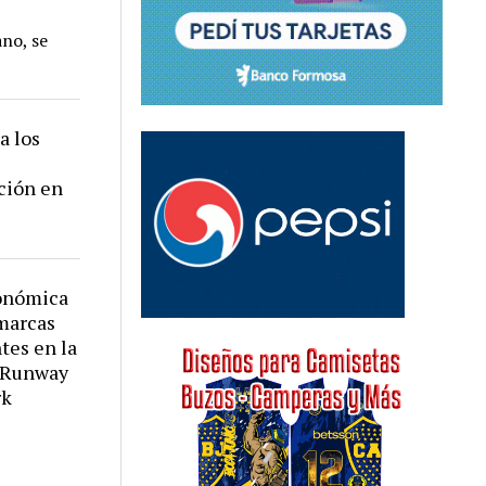
ano, se
a los
ición en
conómica
 marcas
tes en la
e Runway
rk