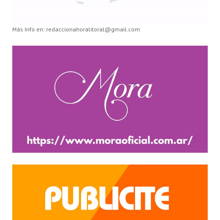
Más Info en: redaccionahoralitoral@gmail.com