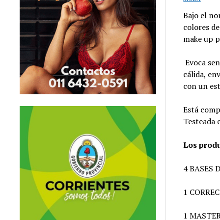
Bajo el no
colores de
make up pr
Evoca sent
cálida, en
con un est
Está comp
Testeada 
Los prod
4 BASES 
1 CORRE
1 MASTE