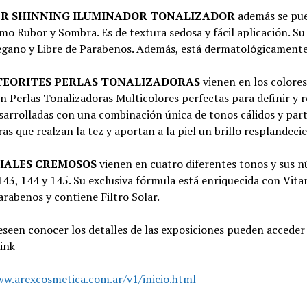
R SHINNING ILUMINADOR TONALIZADOR
además se pu
omo Rubor y Sombra. Es de textura sedosa y fácil aplicación. S
egano y Libre de Parabenos. Además, está dermatológicamente
TEORITES PERLAS TONALIZADORAS
vienen en los colores
n Perlas Tonalizadoras Multicolores perfectas para definir y r
sarrolladas con una combinación única de tonos cálidos y par
as que realzan la tez y aportan a la piel un brillo resplandeci
BIALES CREMOSOS
vienen en cuatro diferentes tonos y sus 
143, 144 y 145. Su exclusiva fórmula está enriquecida con Vita
arabenos y contiene Filtro Solar.
seen conocer los detalles de las exposiciones pueden acceder 
link
ww.arexcosmetica.com.ar/v1/inicio.html