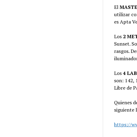
El
MASTE
utilizar c
es Apta V
Los
2 ME
Sunset. So
rasgos. De
iluminador
Los
4 LA
son: 142, 
Libre de P
Quienes de
siguiente 
https://w