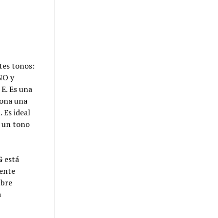
tes tonos:
NO y
E. Es una
iona una
 Es ideal
o un tono
G
está
mente
ubre
a