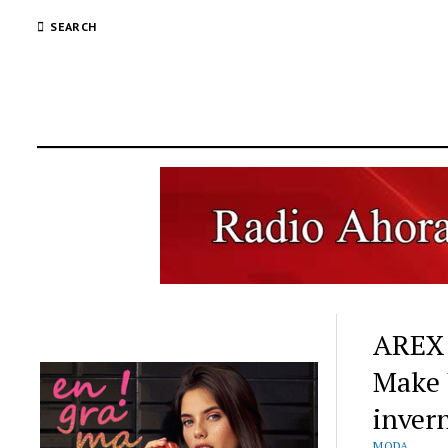
SEARCH
AREX 
Make 
inver
MODA