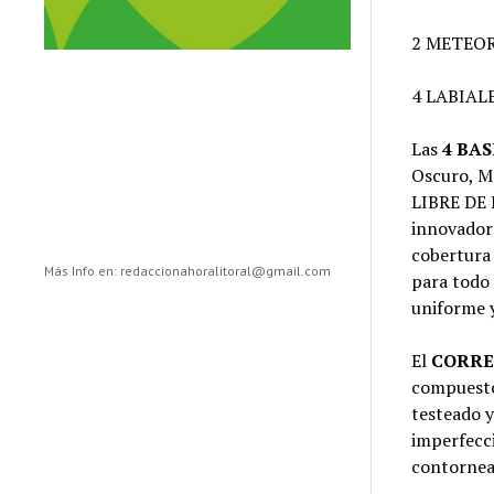
2 METEO
4 LABIAL
Las
4 BA
Oscuro, M
LIBRE DE 
innovadora
cobertura 
Más Info en: redaccionahoralitoral@gmail.com
para todo 
uniforme y
El
CORRE
compuesto
testeado y
imperfecci
contornear