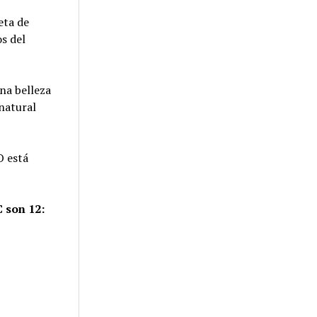
eta de
s del
na belleza
 natural
O está
 son 12: