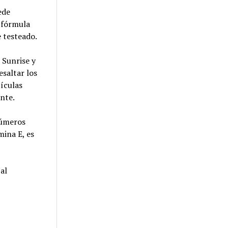
ede
u fórmula
 testeado.
 Sunrise y
esaltar los
tículas
ente.
números
mina E, es
al