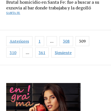
Brutal homicidio en Santa Fe: fue a buscar a su
exnovia al bar donde trabajaba y la degolló
SANTA FE
Paginación
Anteriores
1
…
308
309
de
entradas
310
…
361
Siguiente