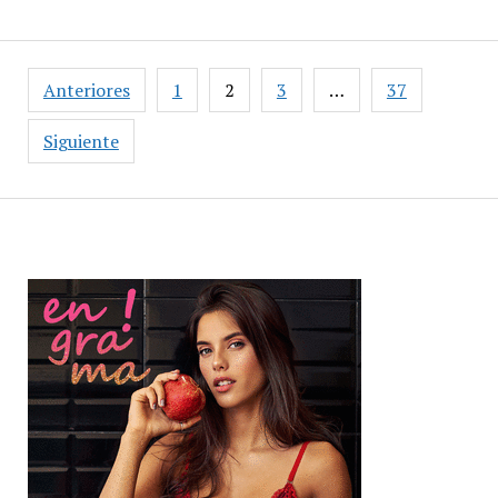
Paginación
Anteriores
1
2
3
…
37
de
entradas
Siguiente