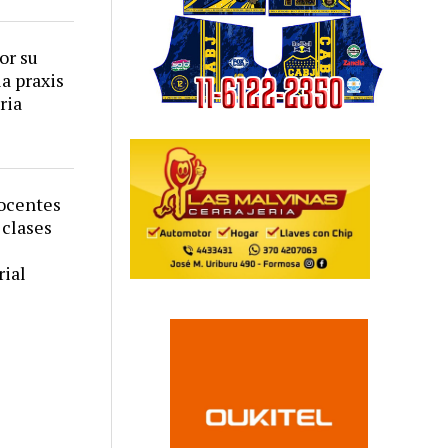
or su
a praxis
ria
Docentes
 clases
ial