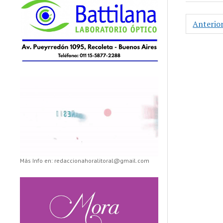
Paginac
Anterio
de
entrada
Más Info en: redaccionahoralitoral@gmail.com