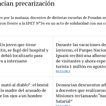
cian precarización
s por la mañana, docentes de distintas escuelas de Posadas s
on frente a la EPET N°36 en un acto de solidaridad con sus c
 Un joven que tiene
Durante las vacaciones de
tis, se fugó del hospital y
invierno, el Parque Nacio
a debió localizarlo para
Iguazú recibió una afluenc
a a internarse
de visitantes y ahora espe
turista 1 millón en agosto
MISIONES
 mató al diablo”: el brutal
Denuncian descuentos arb
 la madre del acusado de
a docentes que realizaron
e los ojos a un hombre
Misiones reclamando “A
Salarial”
MISIONES