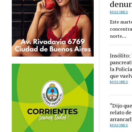
denun
MISIONES
Este marte
concentrar
norte…
Insólito:
pancreati
la Policí
que vuelv
MISIONES
“Dijo que
relato de
arrancarl
MISIONES