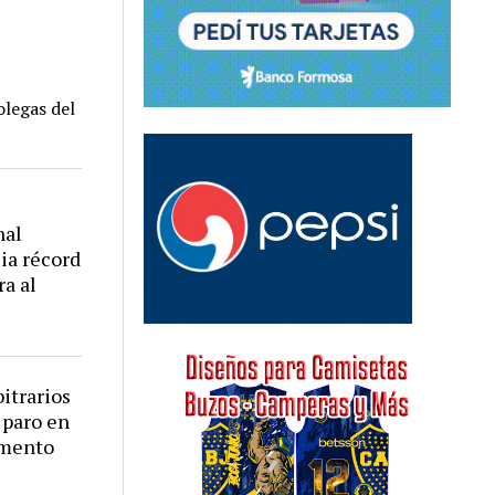
e
olegas del
nal
ia récord
ra al
itrarios
 paro en
umento