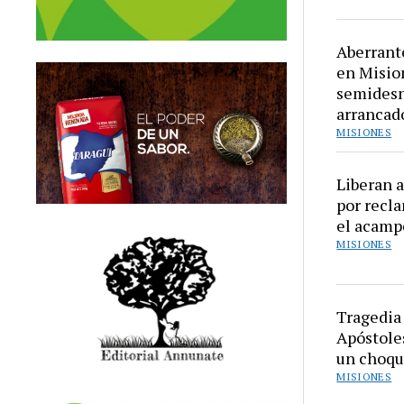
Aberrant
en Misio
semidesn
arrancad
MISIONES
Liberan a
por recla
el acamp
MISIONES
Tragedia 
Apóstole
un choqu
MISIONES