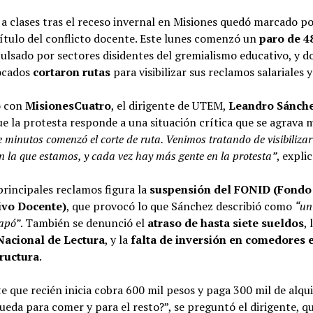
 a clases tras el receso invernal en Misiones quedó marcado p
ítulo del conflicto docente. Este lunes comenzó un
paro de 4
lsado por sectores disidentes del gremialismo educativo, y d
ocados
cortaron rutas
para visibilizar sus reclamos salariales y
o con
MisionesCuatro
, el dirigente de UTEM,
Leandro Sánch
e la protesta responde a una situación crítica que se agrava 
 minutos comenzó el corte de ruta. Venimos tratando de visibilizar
en la que estamos, y cada vez hay más gente en la protesta”
, explic
principales reclamos figura la
suspensión del FONID (Fondo
ivo Docente)
, que provocó lo que Sánchez describió como
“un
tapó”
. También se denunció el
atraso de hasta siete sueldos
, 
Nacional de Lectura
, y la
falta de inversión en comedores 
tructura
.
e que recién inicia cobra 600 mil pesos y paga 300 mil de alqui
eda para comer y para el resto?”, se preguntó el dirigente, q