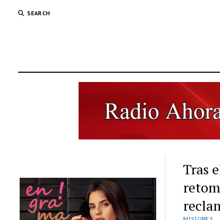
SEARCH
Tras e
retoma
recla
MISIONES