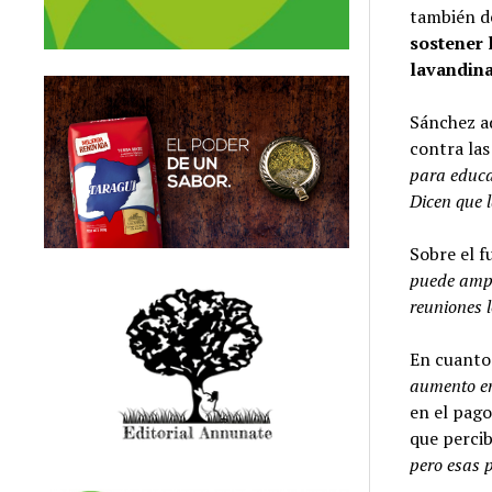
también d
sostener 
lavandina
Sánchez a
contra las
para educa
Dicen que l
Sobre el f
puede ampl
reuniones 
En cuanto
aumento en
en el pag
que perci
pero esas 