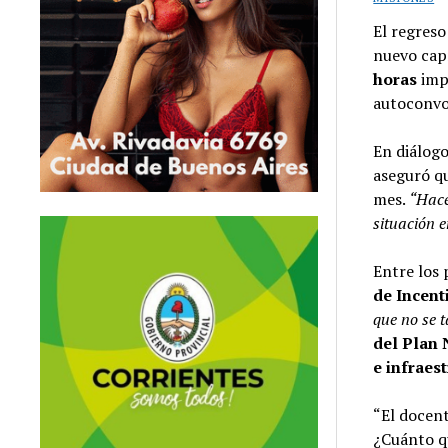
El regreso
nuevo cap
horas
impu
autoconv
En diálog
aseguró qu
mes.
“Hace
situación 
Entre los 
de Incent
que no se 
del Plan 
e infraes
“El docent
¿Cuánto qu