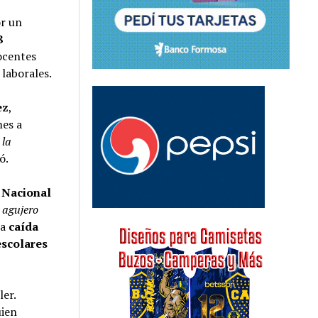
or un
8
ocentes
 laborales.
ez
,
mes a
 la
ó.
 Nacional
 agujero
la
caída
escolares
ler.
uien