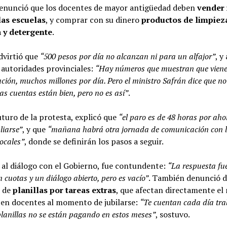
enunció que los docentes de mayor antigüedad deben
vender 
las escuelas
, y comprar con su dinero
productos de limpie
 y detergente
.
dvirtió que
“500 pesos por día no alcanzan ni para un alfajor”
, y
 autoridades provinciales:
“Hay números que muestran que viene
ción, muchos millones por día. Pero el ministro Safrán dice que no
as cuentas están bien, pero no es así”
.
uturo de la protesta, explicó que
“el paro es de 48 horas por aho
iarse”
, y que
“mañana habrá otra jornada de comunicación con l
locales”
, donde se definirán los pasos a seguir.
 al diálogo con el Gobierno, fue contundente:
“La respuesta fu
 cuotas y un diálogo abierto, pero es vacío”
. También denunció 
o de
planillas por tareas extras
, que afectan directamente e
ben docentes al momento de jubilarse:
“Te cuentan cada día tra
planillas no se están pagando en estos meses”
, sostuvo.