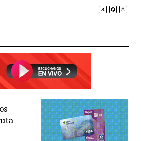
os
ruta