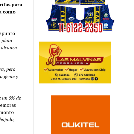
rifas para
za como
 apuntó
 plata
 alcanza.
ra, pero
a gente y
e un 5% de
demoras
l monto
bajado,