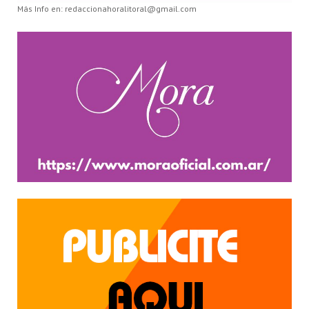
Más Info en: redaccionahoralitoral@gmail.com