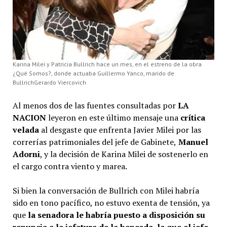
Karina Milei y Patricia Bullrich hace un mes, en el estreno de la obra
¿Qué Somos?, donde actuaba Guillermo Yanco, marido de
BullrichGerardo Viercovich
Al menos dos de las fuentes consultadas por
LA
NACION
leyeron en este último mensaje una
crítica
velada
al desgaste que enfrenta Javier Milei por las
correrías patrimoniales del jefe de Gabinete,
Manuel
Adorni
, y la decisión de Karina Milei de sostenerlo en
el cargo contra viento y marea.
Si bien la conversación de Bullrich con Milei habría
sido en tono pacífico, no estuvo exenta de tensión, ya
que
la senadora le habría puesto a disposición su
renuncia a la jefatura de la bancada, la que el jefe