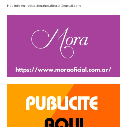
Más Info en: redaccionahoralitoral@gmail.com