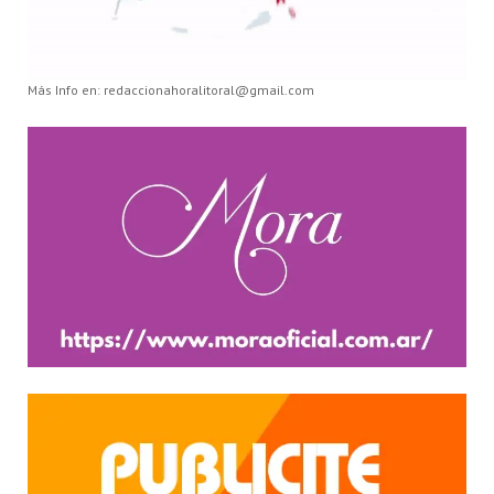
Más Info en: redaccionahoralitoral@gmail.com