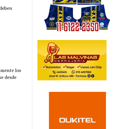
 deben
amente los
se desde