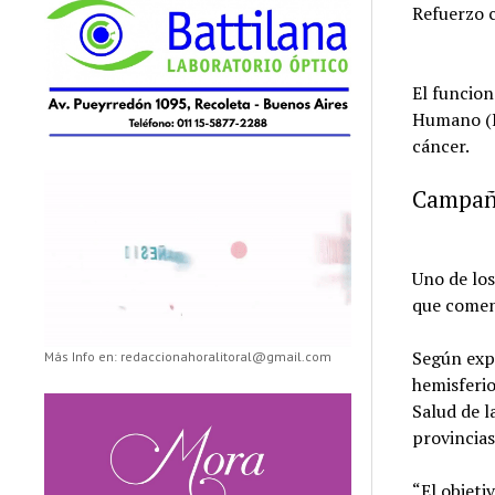
Refuerzo 
El funcion
Humano (H
cáncer.
Campaña
Uno de los
que comen
Según expl
Más Info en: redaccionahoralitoral@gmail.com
hemisferi
Salud de l
provincias
“El objeti