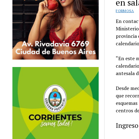
en sal
FORMOSA
En contac
Ministerio
provincia 
calendario
“En este 
calendario”
antesala de
Desde med
que recorr
esquemas e
centros d
Ingreso