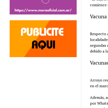
comience a
Vacuna 
Respecto a
localidade
segundas d
debido a l
Vacunac
Arroyo rec
en el marc
Además, ad
por WhatsA