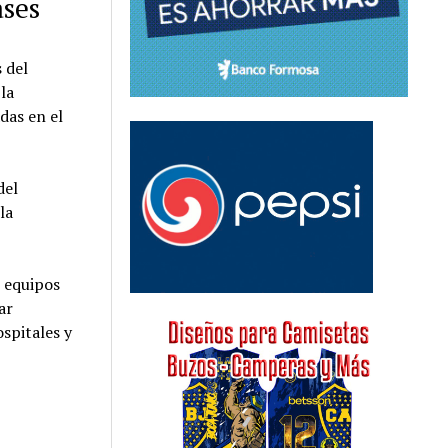
ases
 del
la
das en el
del
la
 equipos
ar
spitales y