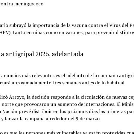
contra meningococo
ario subrayó la importancia de la vacuna contra el Virus del 
PV), tanto en niñas como en varones, para prevenir distintos
 antigripal 2026, adelantada
 anuncios más relevantes es el adelanto de la campaña antigr
zará aproximadamente tres semanas antes de lo habitual.
icó Arroyo, la decisión responde a la circulación de nuevas ce
o norte que provocaron un aumento de internaciones. El Minis
a Nación prevé distribuir en los próximos días las primeras par
 y lanzar la campaña alrededor del 9 de marzo.
vo es que las personas más vulnerables ya estén protegidas cu