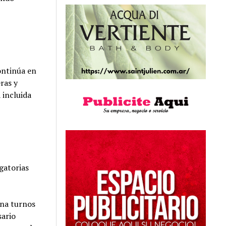
ontinúa en
ras y
 incluida
gatorias
gna turnos
sario