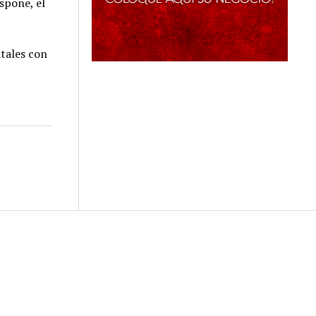
spone, el
itales con
Scroll