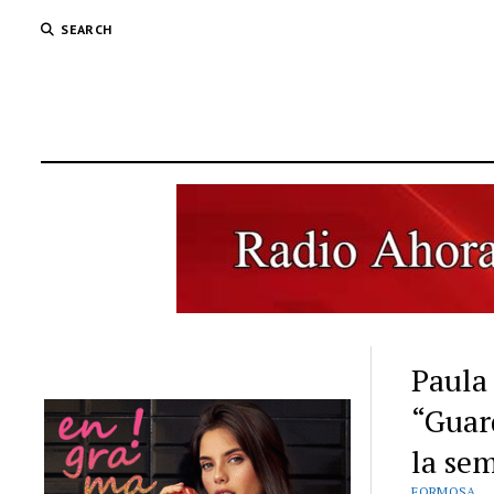
SEARCH
Paula
“Guar
la sem
FORMOSA