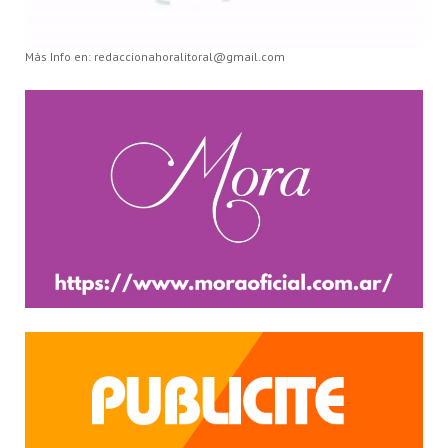
Más Info en: redaccionahoralitoral@gmail.com