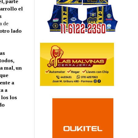
l, parte
sarrollo el
s
a de
 otro lado
las
todos,
ga mal, un
 que
ente a
ta a
 los los
do