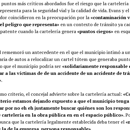
 puntos más críticos abordados fue el riesgo que la cartelería
epresenta para la seguridad vial y la calidad de vida. Evans y el
dor coincidieron en la preocupación por la
«contaminación vi
el peligro que representa»
en un contexto de tránsito ya caó
 patente cuando la cartelería genera
«puntos ciegos»
en esqu
al rememoró un antecedente en el que el municipio intimó a u
ria de autos a relocalizar un cartel tótem que generaba punto
o que el municipio podría ser
«solidariamente responsable 
r a las víctimas de de un accidente de un accidente de trá
»
.
mo criterio, el concejal advierte sobre la cartelería actual:
«C
terio estamos dejando expuesto a que el municipio tenga
r por no eh eh justamente buscar quiénes son los respon
e cartelería en la obra pública en en el espacio público»
. P
usca que la cartelería legalmente establecida deba tener el
«
e la de la empresa, persona responsable»
.