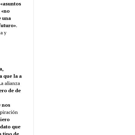
e
«asuntos
o
«no
e una
futuro»
.
a y
a,
a que la a
 La alianza
ero de de
e nos
piración
uiero
ndato que
 tipo de