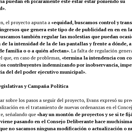
ia puedan eh pícaramente este estar estar poniendo su
d»
.
n, el proyecto apunta a
«equidad, buscamos control y tran
 ingresos que genera este tipo de de publicidad en en en la
buscamos también regular las molestias que puedan ocasi
 de la intensidad de la de las pantallas y frente a dónde, a
de familia o o a quién afectan»
. La falta de regulación gener
el que, en caso de problemas,
«termina la intendencia con c
los contribuyentes indemnizando por inobservancia, imper
ia del del poder ejecutivo municipal»
.
gislativas y Campaña Política
ar sobre los pasos a seguir del proyecto, Evans expresó su pr
alización en el tratamiento de nuevas ordenanzas en el Conce
te, señalando que
«hay un montón de proyectos y se si te fij
 viene pasando en el Consejo Deliberante hace muchísim
ue no sacamos ninguna modificación o actualización o 