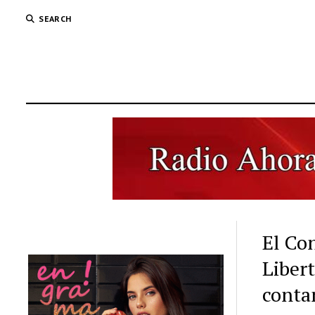
SEARCH
El Con
Liber
contam