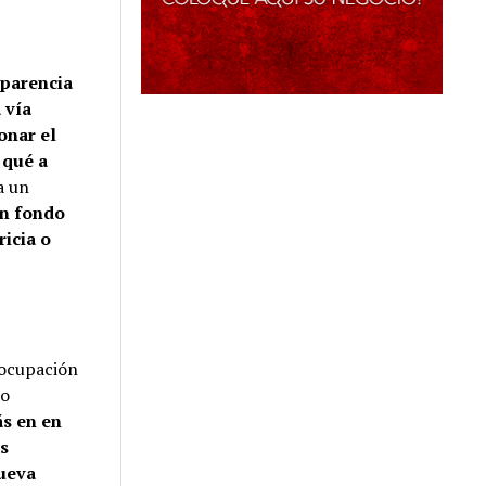
sparencia
 vía
onar el
 qué a
a un
on fondo
icia o
eocupación
jo
ás en en
as
nueva