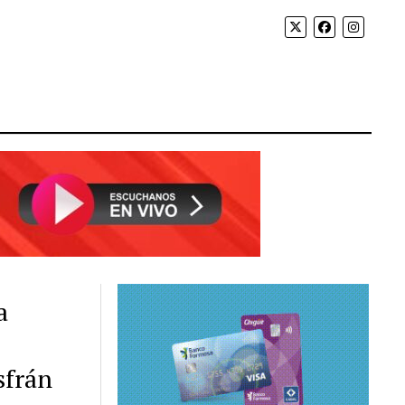
a
sfrán