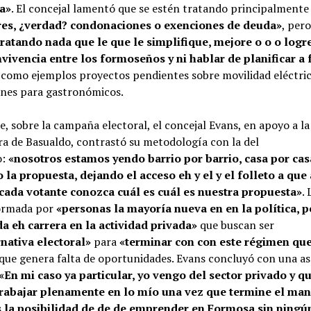
a»
. El concejal lamentó que se estén tratando principalment
res, ¿verdad? condonaciones o exenciones de deuda»
, per
ratando nada que le que le simplifique, mejore o o o logr
vivencia entre los formoseños y ni hablar de planificar a 
como ejemplos proyectos pendientes sobre movilidad eléctric
ones para gastronómicos.
, sobre la campaña electoral, el concejal Evans, en apoyo a la
a de Basualdo, contrastó su metodología con la del
o:
«nosotros estamos yendo barrio por barrio, casa por cas
 la propuesta, dejando el acceso eh y el y el folleto a que 
cada votante conozca cuál es cuál es nuestra propuesta»
.
ormada por
«personas la mayoría nueva en en la política, p
a eh carrera en la actividad privada»
que buscan ser
rnativa electoral»
para
«terminar con con este régimen qu
que genera falta de oportunidades. Evans concluyó con una as
«En mi caso ya particular, yo vengo del sector privado y q
trabajar plenamente en lo mío una vez que termine el ma
la posibilidad de de de emprender en Formosa sin ningún