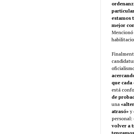
ordenanz
particula
estamos t
mejor con
Mencionó 
habilitaci
Finalmente
candidatur
oficialism
acercando
que cada 
está conf
de probad
una
«alte
atrasó»
y 
personal:
volver a 
tengamos 