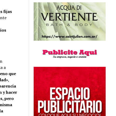
s fijas
ante
cios
én
a a
eno que
idad»
,
parencia
n y hacer
s, pero
 misma
la