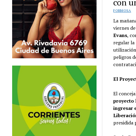
con u
FORMOSA
La mañana
viernes de
Evans
, c
regular la
utilizació
peligros d
contrataci
El Proyec
El conceja
proyecto 
ingresar 
Liberació
presidida 