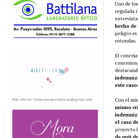
Uno de los
regulada r
entrevista
hecho de 
peligro es
rotondas.
El concej
concesiona
destacand
indemniza
este caso
Con el mis
Más Info en: redaccionahoralitoral@gmail.com
mismo cri
indemniza
el caso d
proyecto b
de quit d