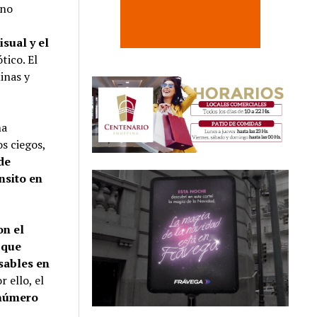
 no
sual y el
tico. El
inas y
na
s ciegos,
de
nsito en
on el
 que
sables en
or ello, el
número