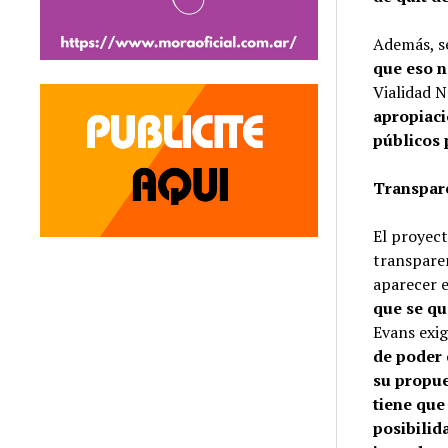
Además, se
que eso n
Vialidad N
apropiaci
públicos
Transpare
El proyect
transpare
aparecer e
que se qu
Evans exi
de poder 
su propue
tiene que
posibilid