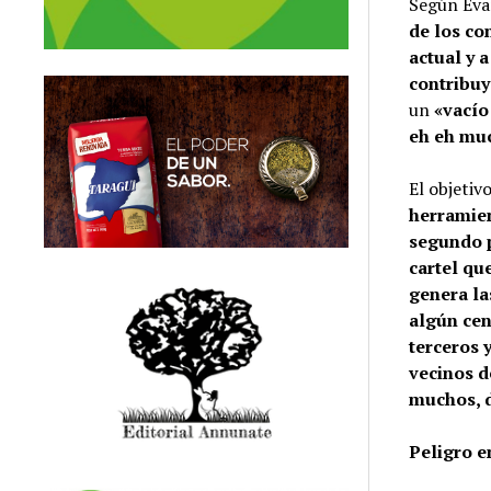
Según Eva
de los con
actual y a
contribuy
un
«vacío
eh eh muc
El objetiv
herramien
segundo p
cartel qu
genera la
algún cen
terceros 
vecinos d
muchos, d
Peligro e