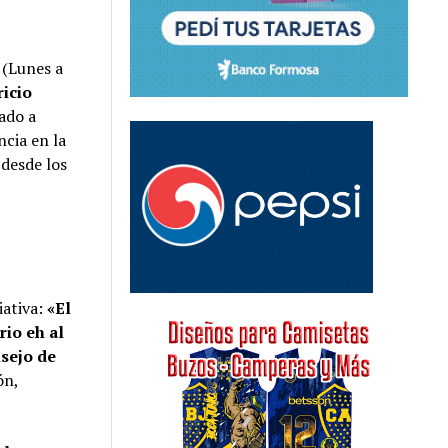
 (Lunes a
ricio
ado a
ncia en la
 desde los
iativa:
«El
io eh al
nsejo de
ón,