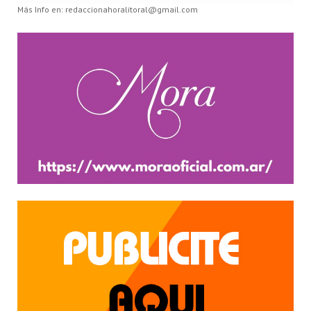
Más Info en: redaccionahoralitoral@gmail.com