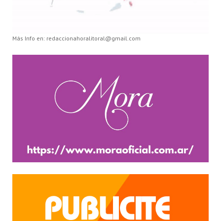
Más Info en: redaccionahoralitoral@gmail.com