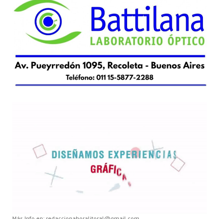
Más Info en: redaccionahoralitoral@gmail.com