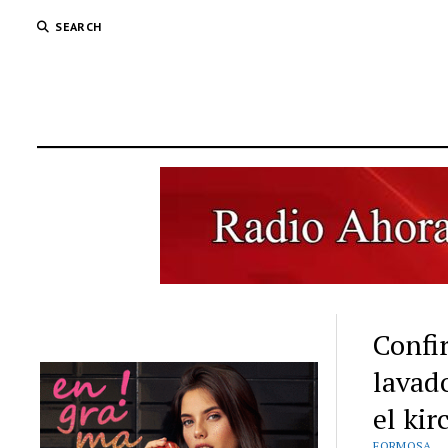
SEARCH
Confi
lavad
el kir
FORMOSA