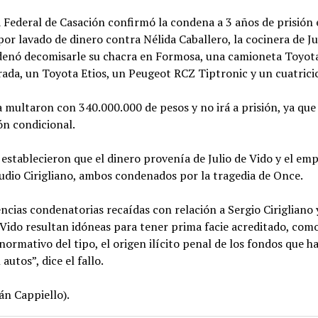
 Federal de Casación confirmó la condena a 3 años de prisión
or lavado de dinero contra Nélida Caballero, la cocinera de Ju
rdenó decomisarle su chacra en Formosa, una camioneta Toyot
rada, un Toyota Etios, un Peugeot RCZ Tiptronic y un cuatricic
 multaron con 340.000.000 de pesos y no irá a prisión, ya que
ón condicional.
 establecieron que el dinero provenía de Julio de Vido y el em
udio Cirigliano, ambos condenados por la tragedia de Once.
ncias condenatorias recaídas con relación a Sergio Cirigliano y
Vido resultan idóneas para tener prima facie acreditado, com
ormativo del tipo, el origen ilícito penal de los fondos que h
autos”, dice el fallo.
án Cappiello).