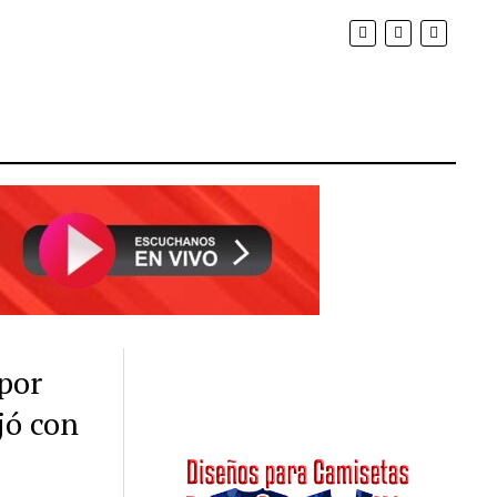
 por
jó con