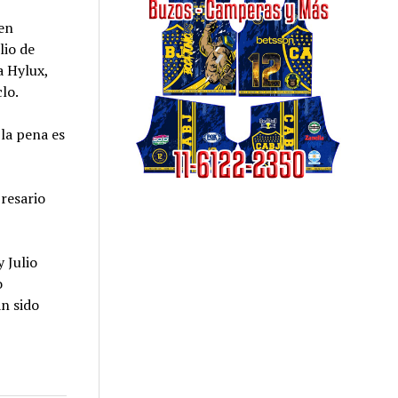
 en
lio de
a Hylux,
lo.
 la pena es
presario
 Julio
o
an sido