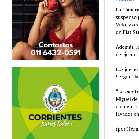
La Cámara
suspenso p
Vido, y o
un Fiat St
Además, la
de ejecuci
Los jueces
Sergio Cla
“Las sente
Miguel de 
elemento n
lavados en 
(por Hern