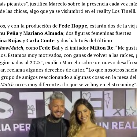
ás picantes”, justifica Marcelo sobre la presencia cada vez má
de las chicas, algo que ya se vislumbró en el reality Los Tinelli.
los, y con la producción de
Fede Hoppe
, estarán dos de la vie
hu Peña
y
Mariano Almada
; dos figuras femeninas fuertes
vina Rojas
y
Carla Conte
, y dos habitués del último
ShowMatch
, como
Fede Bal
y el imitador
Milton Re
. “Me gust
s. Estamos muy motivados, con ganas de volver a las raíces, 
giornados al 2025″, explica Marcelo sobre un nuevo desafío s
sar, reclama algunos derechos de autor. “Lo que nosotros hac
e grupo de amigos reaccionando a algunas cosas en la mesa del
oMatch
no es muy diferente a lo que se ve hoy en el streaming”