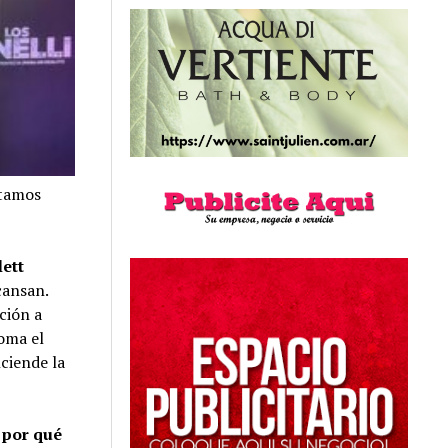
stamos
lett
cansan.
ción a
toma el
ciende la
 por qué