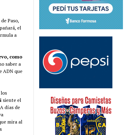
 de Paso,
pañará, el
órmula a
uevo, como
no saber a
ese ADN que
 los
i
siente el
 A días de
va
que mira al
s