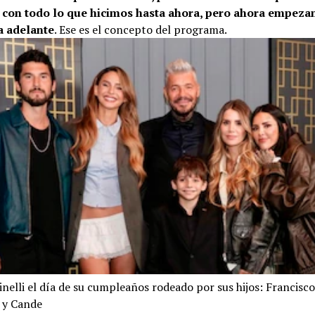
 con todo lo que hicimos hasta ahora, pero ahora empez
a adelante
. Ese es el concepto del programa.
nelli el día de su cumpleaños rodeado por sus hijos: Francisco,
a y Cande