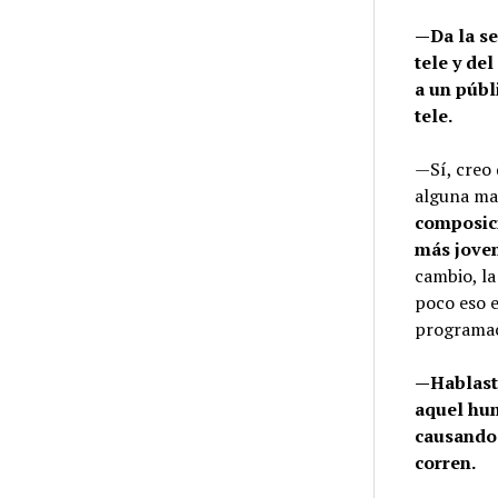
—Da la se
tele y de
a un públ
tele.
—Sí, creo 
alguna ma
composici
más jove
cambio, la
poco eso 
programac
—Hablaste
aquel hum
causando 
corren.