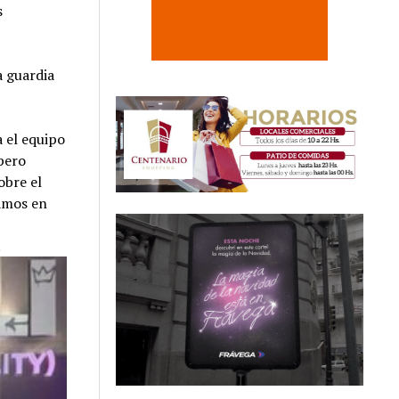
s
ja guardia
a el equipo
pero
obre el
íamos en
.