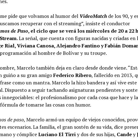
nes.
 me pide que volvamos al humor del
VideoMatch
de los 90, y e
buscamos recuperar con el streaming”, insiste el conductor
mos de Paso
, el ciclo que se verá los miércoles de 20 a 22 
 Stream.
La señal, que cuenta con figuras nacidas y criadas en l
ge Rial, Viviana Canosa, Alejandro Fantino y Fabián Doma
 programación al hombre de Bolívar y su troupe.
nombre, Marcelo también deja en claro desde donde viene. “Es
un guiño a su gran amigo
Federico Ribero
, fallecido en 2013, 
 frase como un mantra. Marcelo la hizo bandera y así vive es
l. Dispuesto a seguir tachando asignaturas pendientes y sost
s innegociables: el profesionalismo por cada cosa que hace y l
 fórmula de tomarse las cosas con humor.
mos de paso
, Marcelo armó un equipo de viejos conocidos, pro
tes escenarios. La familia, el gran sostén de su vida, dice pres
mano y cómplice
Luciano El Tirri
y dos de sus hijas,
Cande
y