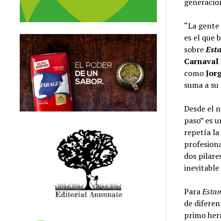
generacio
“La gente
es el que 
sobre
Esta
Carnaval
como
Jor
suma a su
Desde el 
paso” es 
repetía la
profesiona
dos pilare
inevitable
Para
Esta
de diferen
primo her