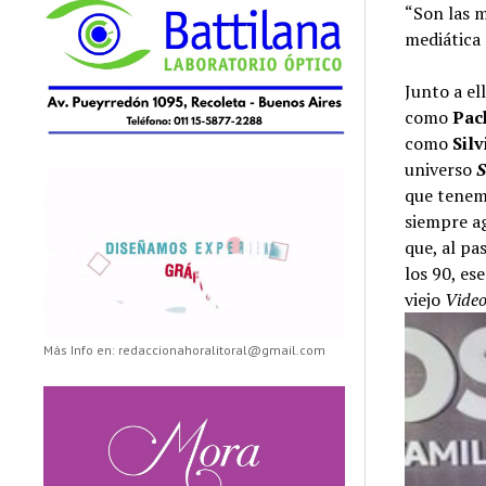
“Son las m
mediática 
Junto a el
como
Pac
como
Sil
universo
que tenemo
siempre ag
que, al pa
los 90, es
viejo
Vide
Más Info en: redaccionahoralitoral@gmail.com