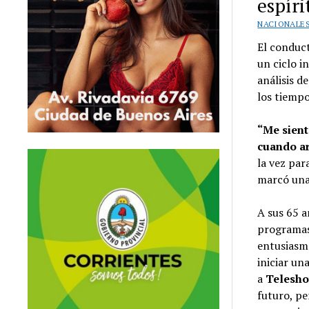
espír
NACIONALE
El conduc
un ciclo i
análisis d
los tiempo
“Me sient
cuando a
la vez par
marcó una
A sus 65 a
programas
entusiasmo
iniciar un
a
Telesh
futuro, pe