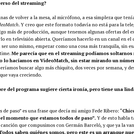
verso del streaming?
as de volver a la mesa, al micrófono, a esa simpleza que tení
deoMatch
. Y creo que este formato todavía no está para la tel
algo más de producción, aunque tenemos algunas ofertas del e
lo en televisión abierta. Queríamos hacerlo en un canal en el
 ser uno mismo, empezar como una cosa más tranquila, sin es
 time.
Me parecía que en el streaming podíamos soltarno
o lo hacíamos en VideoMatch, sin estar mirando un núme
ríamos buscar algo más chiquito, dos veces por semana, y de
que vaya creciendo.
e del programa sugiere cierta ironía, pero tiene una lind
de paso” es una frase que decía mi amigo Fede Ribero: “
Chic
 el momento que estamos todos de paso”.
Y de esto habla t
a canción que compusimos con Germán Barceló, y que ya la van
Todos saben quiénes somos, pero este es un arranque nue