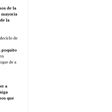
sos de la
su mayoría
de la
decirlo de
a
n poquito
 en
unque de a
er a
 siga
pos que