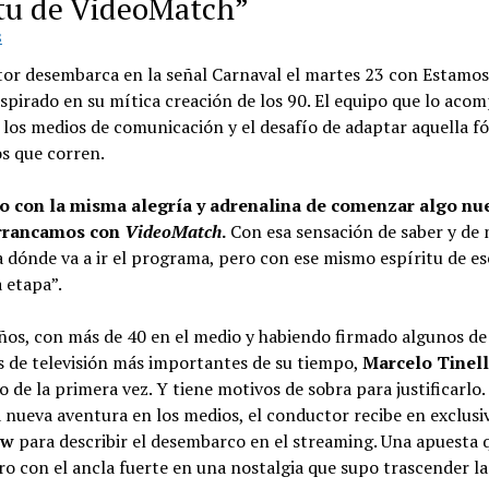
itu de VideoMatch”
S
tor desembarca en la señal Carnaval el martes 23 con Estamos
nspirado en su mítica creación de los 90. El equipo que lo acom
e los medios de comunicación y el desafío de adaptar aquella f
s que corren.
o con la misma alegría y adrenalina de comenzar algo n
rrancamos con
VideoMatch
.
Con esa sensación de saber y de 
a dónde va a ir el programa, pero con ese mismo espíritu de 
 etapa”.
ños, con más de 40 en el medio y habiendo firmado algunos de
 de televisión más importantes de su tiempo,
Marcelo Tinell
 de la primera vez. Y tiene motivos de sobra para justificarlo.
a nueva aventura en los medios, el conductor recibe en exclusi
ow
para describir el desembarco en el streaming. Una apuesta 
ro con el ancla fuerte en una nostalgia que supo trascender la