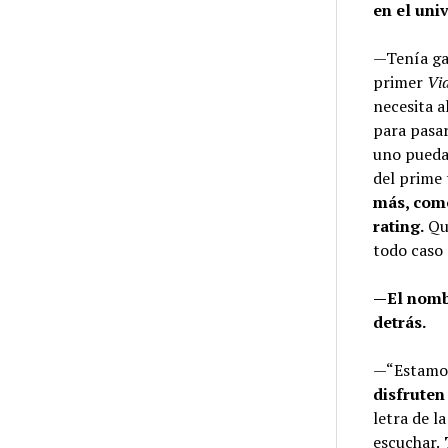
en el uni
—Tenía gan
primer
Vi
necesita 
para pasar
uno pueda
del prime
más, com
rating.
Que
todo caso 
—El nombr
detrás.
—“Estamos 
disfruten
letra de l
escuchar.