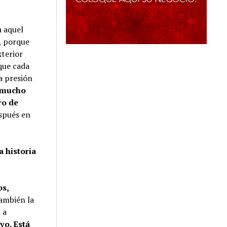
a aquel
e, porque
xterior
 que cada
a presión
s mucho
ro de
spués en
a historia
os,
ambién la
 a
vo. Está