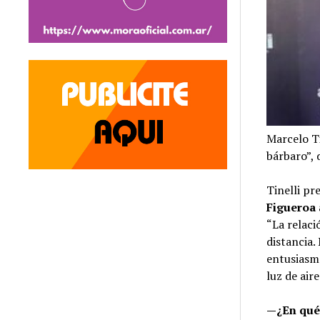
Marcelo Ti
bárbaro”, 
Tinelli pr
Figueroa
“La relaci
distancia.
entusiasmo
luz de air
—¿En qué 