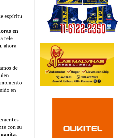
se espíritu
horas en
a tele
n
, ahora
tamos de
quien
te momento
enido en
a
venientes
ente con su
Juanita
.