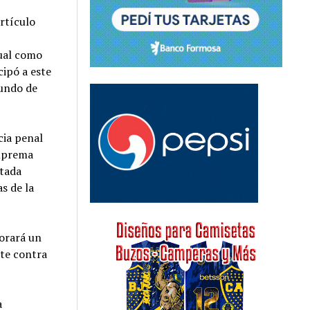
artículo
tual como
cipó a este
iundo de
cia penal
Suprema
utada
s de la
porará un
te contra
a