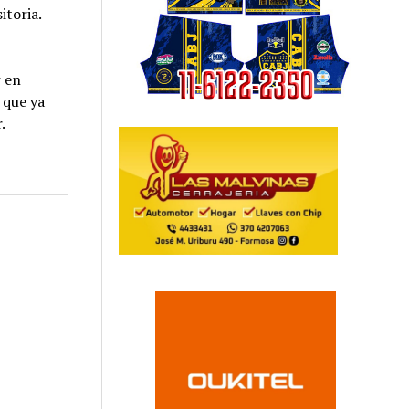
itoria.
r en
 que ya
.