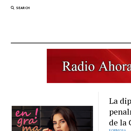
SEARCH
La di
penal
de la
FORMOSA