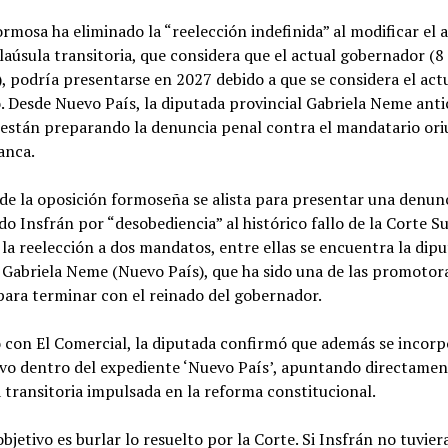
mosa ha eliminado la “reelección indefinida” al modificar el 
laúsula transitoria, que considera que el actual gobernador (8
, podría presentarse en 2027 debido a que se considera el ac
. Desde Nuevo País, la diputada provincial Gabriela Neme anti
e están preparando la denuncia penal contra el mandatario or
anca.
de la oposición formoseña se alista para presentar una denun
do Insfrán por “desobediencia” al histórico fallo de la Corte 
 la reelección a dos mandatos, entre ellas se encuentra la dip
 Gabriela Neme (Nuevo País), que ha sido una de las promotora
ara terminar con el reinado del gobernador.
o con El Comercial, la diputada confirmó que además se incor
vo dentro del expediente ‘Nuevo País’, apuntando directamen
a transitoria impulsada en la reforma constitucional.
objetivo es burlar lo resuelto por la Corte. Si Insfrán no tuvier