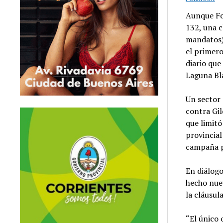
Aunque For
132, una c
mandatos)
el primero
diario qu
Laguna Bl
Un sector 
contra Gil
que limitó
provincial
campaña p
En diálog
hecho nue
la cláusul
“El único 