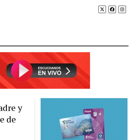
adre y
ue de