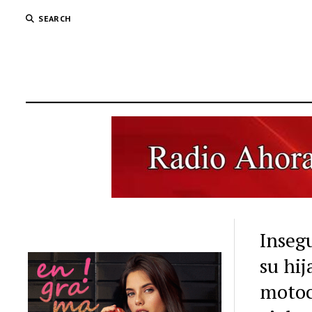
SEARCH
Inseg
su hi
motoc