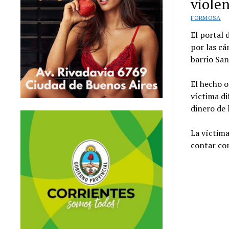
viole
FORMOSA
El portal 
por las cá
barrio San
El
hecho o
víctima di
dinero de 
La víctima
contar co