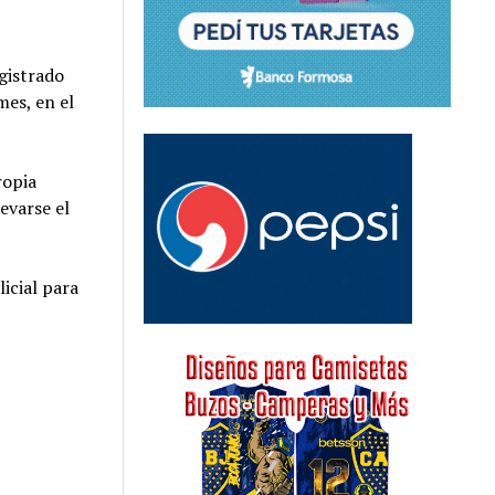
egistrado
mes, en el
ropia
levarse el
icial para