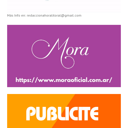
Más Info en: redaccionahoralitoral@gmail.com