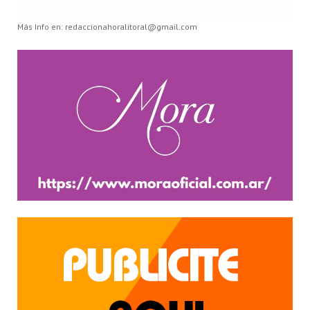
Más Info en: redaccionahoralitoral@gmail.com