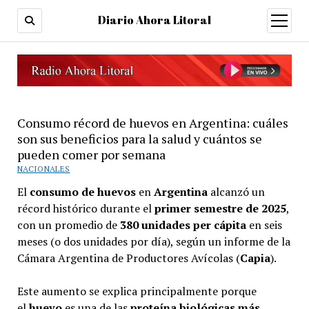
Diario Ahora Litoral
open
menu
Consumo récord de huevos en Argentina: cuáles
son sus beneficios para la salud y cuántos se
pueden comer por semana
NACIONALES
El
consumo de huevos
en
Argentina
alcanzó un
récord histórico durante el
primer semestre de 2025
,
con un promedio de
380 unidades per cápita
en seis
meses (o dos unidades por día), según un informe de la
Cámara Argentina de Productores Avícolas (
Capia
).
Este aumento se explica principalmente porque
el
huevo
es una de las
proteína biológicas más