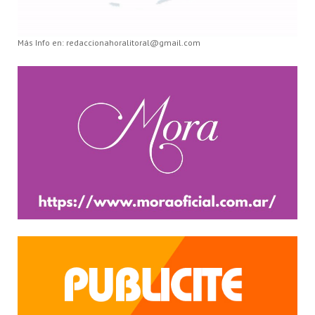
Más Info en: redaccionahoralitoral@gmail.com