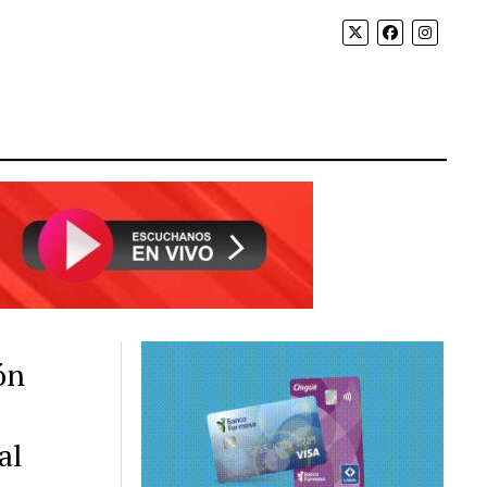
ón
al