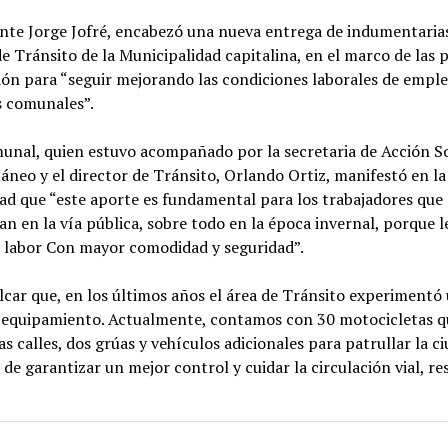
nte Jorge Jofré, encabezó una nueva entrega de indumentarias
e Tránsito de la Municipalidad capitalina, en el marco de las p
ión para “seguir mejorando las condiciones laborales de empl
 comunales”.
munal, quien estuvo acompañado por la secretaria de Acción So
áneo y el director de Tránsito, Orlando Ortiz, manifestó en la
d que “este aporte es fundamental para los trabajadores que 
 en la vía pública, sobre todo en la época invernal, porque l
u labor Con mayor comodidad y seguridad”.
lcar que, en los últimos años el área de Tránsito experimentó
 equipamiento. Actualmente, contamos con 30 motocicletas q
as calles, dos grúas y vehículos adicionales para patrullar la c
o de garantizar un mejor control y cuidar la circulación vial, re