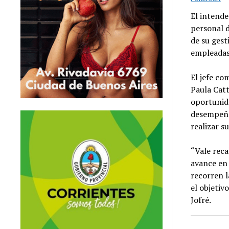
El
intende
personal d
de su gest
empleadas
El jefe co
Paula Catt
oportunida
desempeñan
realizar s
“Vale reca
avance en
recorren l
el objetiv
Jofré.