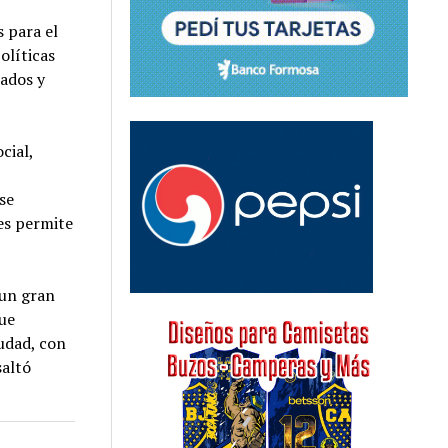
 para el
olíticas
eados y
cial,
se
es permite
 un gran
ue
iudad, con
saltó