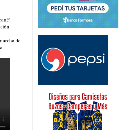
rané”
ación
 marcha de
a.