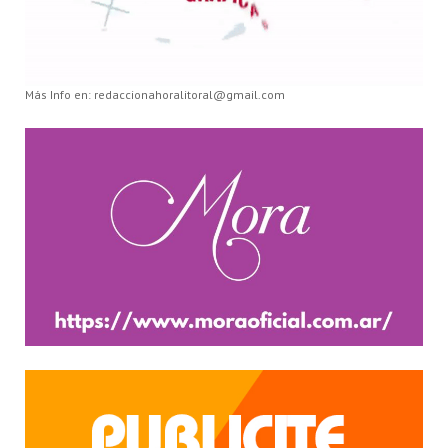
Más Info en: redaccionahoralitoral@gmail.com