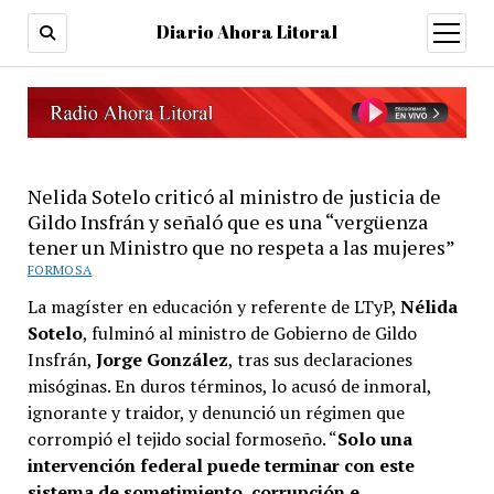
Diario Ahora Litoral
open
menu
Nelida Sotelo criticó al ministro de justicia de
Gildo Insfrán y señaló que es una “vergüenza
tener un Ministro que no respeta a las mujeres”
FORMOSA
La magíster en educación y referente de LTyP,
Nélida
Sotelo
, fulminó al ministro de Gobierno de Gildo
Insfrán,
Jorge González
, tras sus declaraciones
misóginas. En duros términos, lo acusó de inmoral,
ignorante y traidor, y denunció un régimen que
corrompió el tejido social formoseño. “
Solo una
intervención federal puede terminar con este
sistema de sometimiento, corrupción e