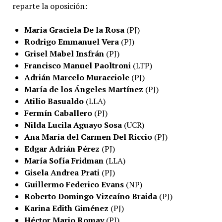
reparte la oposición:
María Graciela De la Rosa
(PJ)
Rodrigo Emmanuel Vera
(PJ)
Grisel Mabel Insfrán
(PJ)
Francisco Manuel Paoltroni
(LTP)
Adrián Marcelo Muracciole
(PJ)
María de los Ángeles Martínez
(PJ)
Atilio Basualdo
(LLA)
Fermín Caballero
(PJ)
Nilda Lucila Aguayo Sosa
(UCR)
Ana María del Carmen Del Riccio
(PJ)
Edgar Adrián Pérez
(PJ)
María Sofía Fridman
(LLA)
Gisela Andrea Prati
(PJ)
Guillermo Federico Evans
(NP)
Roberto Domingo Vizcaíno Braida
(PJ)
Karina Edith Giménez
(PJ)
Héctor Mario Romay
(PJ)