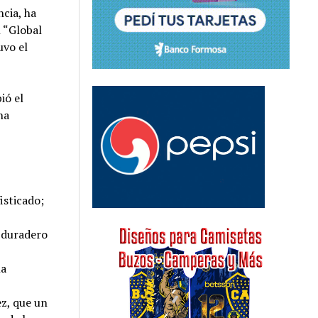
ncia, ha
 “Global
uvo el
ió el
na
isticado;
y duradero
la
ez, que un