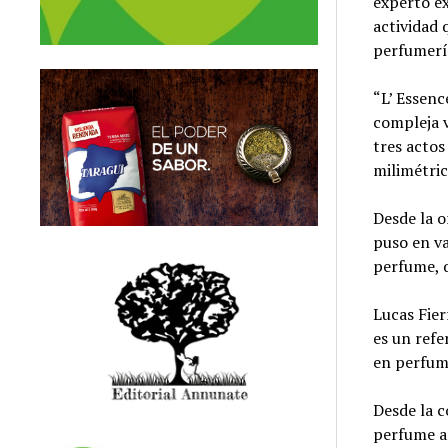
experto ex
actividad 
perfumerí
“L’ Essenc
compleja v
tres actos
milimétric
Desde la o
puso en va
perfume, 
Lucas Fier
es un refe
en perfume
Desde la c
perfume ar