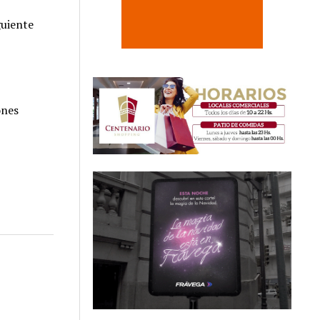
guiente
ones