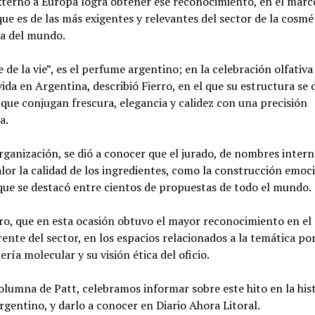
terno a Europa logra obtener ese reconocimiento, en el marco
que es de las más exigentes y relevantes del sector de la cosmét
a del mundo.
e de la vie”, es el perfume argentino; en la celebración olfativa
ida en Argentina, describió Fierro, en el que su estructura se 
 que conjugan frescura, elegancia y calidez con una precisión
a.
rganización, se dió a conocer que el jurado, de nombres intern
lor la calidad de los ingredientes, como la construcción emoc
que se destacó entre cientos de propuestas de todo el mundo.
ro, que en esta ocasión obtuvo el mayor reconocimiento en el 
rente del sector, en los espacios relacionados a la temática po
ría molecular y su visión ética del oficio.
olumna de Patt, celebramos informar sobre este hito en la hist
gentino, y darlo a conocer en Diario Ahora Litoral.