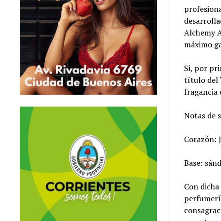
profesiona
desarrolla
Alchemy Aw
máximo ga
Si, por pr
título del
fragancia 
Notas de s
Corazón: J
Base: sánd
Con dicha 
perfumería
consagraci