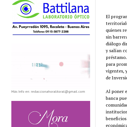
El program
territoria
quienes re
sin barrer
diálogo di
y salían c
préstamo. 
para promo
vigentes,
de Inversi
Al poner e
Más Info en: redaccionahoralitoral@gmail.com
banca pue
comunidad
institucio
beneficios
económica