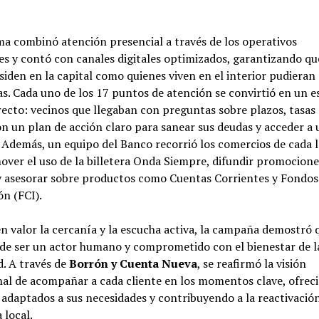
a combinó atención presencial a través de los operativos
les y contó con canales digitales optimizados, garantizando q
siden en la capital como quienes viven en el interior pudieran
as. Cada uno de los 17 puntos de atención se convirtió en un e
recto: vecinos que llegaban con preguntas sobre plazos, tasas
on un plan de acción claro para sanear sus deudas y acceder a
Además, un equipo del Banco recorrió los comercios de cada l
ver el uso de la billetera Onda Siempre, difundir promocione
 y asesorar sobre productos como Cuentas Corrientes y Fond
ón (FCI).
n valor la cercanía y la escucha activa, la campaña demostró 
de ser un actor humano y comprometido con el bienestar de l
. A través de
Borrón y Cuenta Nueva
, se reafirmó la visión
nal de acompañar a cada cliente en los momentos clave, ofrec
 adaptados a sus necesidades y contribuyendo a la reactivació
 local.