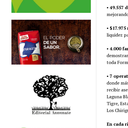
•
49.557 
mejorando 
•
$17.975
liquidez 
•
4.000 fa
demostraro
toda Form
•
7 operat
donde má
recibir as
Laguna Bla
Tigre, Est
Los Chirig
En cada r