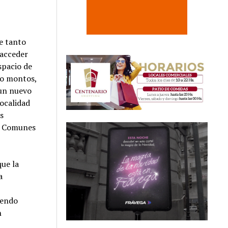
ue tanto
 acceder
spacio de
 o montos,
 un nuevo
ocalidad
s
os Comunes
que la
a
iendo
n