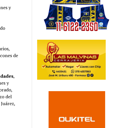
ones y
ndo
arios,
ncones de
idades
,
nes y
orado,
zo del
 Juárez,