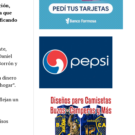
ción,
a que
ificando
nte,
Daniel
Borrón y
a dinero
 hogar”.
flejan un
isos