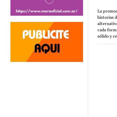
La promoci
historias 
alternativ
cada formo
sólido y c