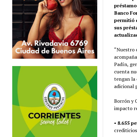
préstamos
Banco Fo
permitió 
sus prést
actualiz
“Nuestro o
acompañarl
Padín, ge
cuenta nu
tengan la 
adicional
Borrón y 
impacto re
•
8.655 p
crediticio