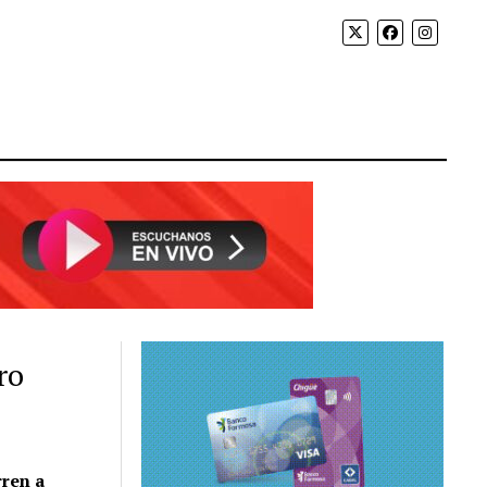
ro
ren a