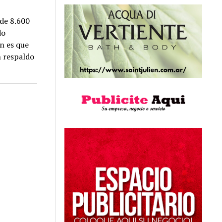
 de 8.600
do
ón es que
n respaldo