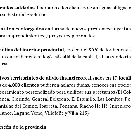
deudas saldadas
, liberando a los clientes de antiguas obligaci
su historial crediticio.
 millones otorgados
en forma de nuevos préstamos, inyecta
para emprendimientos y proyectos personales.
milias del interior provincial
, es decir el 50 % de los benefici
n que el beneficio llegó más allá de la capital, alcanzando ri
osa.
ivos territoriales de alivio financiero
realizados en
17 local
s de
4.000
clientes
pudieron aclarar dudas, conocer sus opcio
esoramiento personalizado para unificar sus préstamos (El Col
nca, Clorinda, General Belgrano, El Espinillo, Las Lomitas, Po
anislao del Campo, Ibarreta, Fontana, Riacho He Hé, Ingeniero
uanos, Laguna Yema, Villafañe y Villa 213).
incón de la provincia