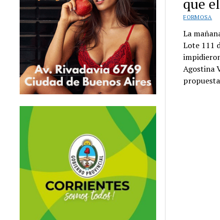
que e
FORMOSA
La mañana 
Lote 111 d
impidieron
Agostina V
propuestas