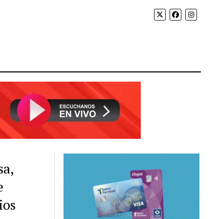
sa,
e
ios