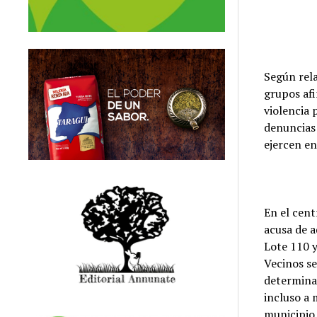
Según rela
grupos afi
violencia 
denuncias 
ejercen e
En el cent
acusa de a
Lote 110 y
Vecinos s
determinan
incluso a 
municipio