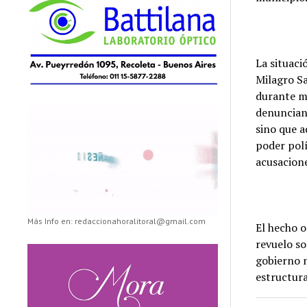
La situaci
Milagro Sa
durante má
denuncian 
sino que 
poder polí
acusacione
Más Info en: redaccionahoralitoral@gmail.com
El hecho o
revuelo so
gobierno 
estructur