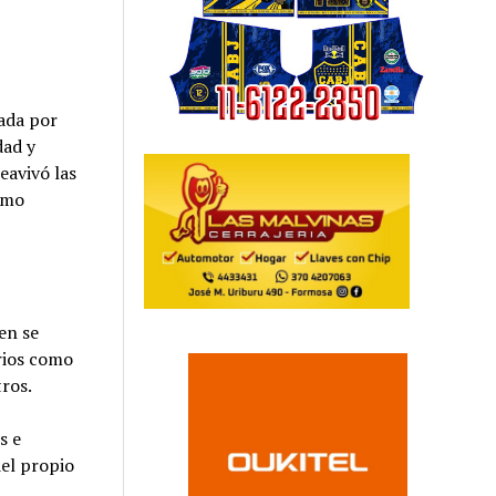
eada por
dad y
reavivó las
ismo
en se
rrios como
ros.
s e
del propio