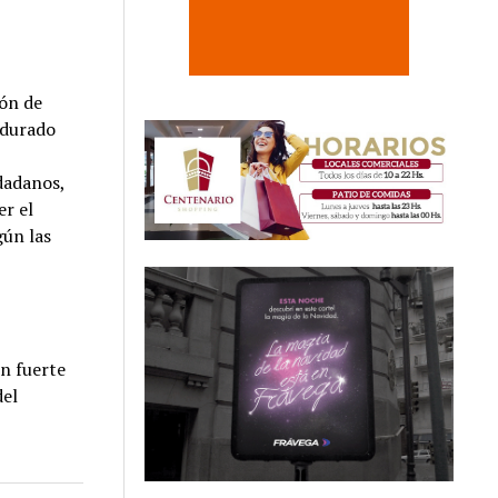
ión de
rdurado
dadanos,
er el
gún las
un fuerte
del