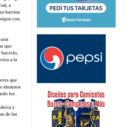
ial, a
os barrios
amigos con
 una
as que
 hacerlo,
riza a la
jeres que
os alumnos
endo los
dería y
as de las