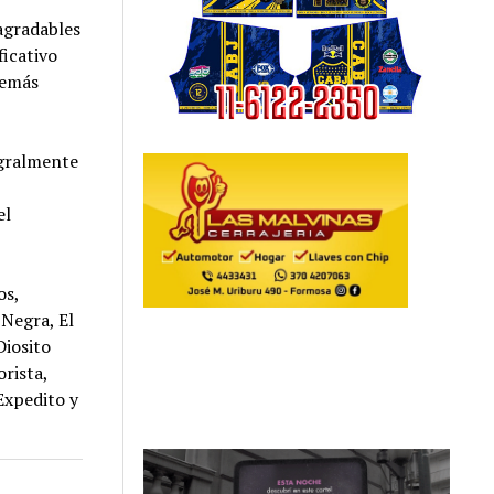
 agradables
ficativo
además
egralmente
el
os,
 Negra, El
Diosito
rista,
Expedito y