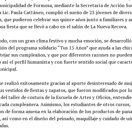
Municipalidad de Formosa, mediante la Secretaría de Acción Soc
a Lic. Paula Cattáneo, cumplió el sueño de 23 jóvenes de divers
s, que pudieron celebrar sus quince años junto a familiares y 
a fiesta que se llevó a cabo en el salón de La Nueva Recova.
do, con un gran clima festivo y mucha emoción, se desarrolló
ión del programa solidario “Tus 15 Años” que ayuda a las chic
tejar sus cumpleaños, y que por diferentes razones no pueden
 así el perfil humanista y con fuerte sentido social que caracte
unicipal.
 se realizó exitosamente gracias al aporte desinteresado de mu
s vestidos de fiestas y zapatos, que fueron modificados por l
del taller de costura de la Escuela de Artes y Oficios, entendi
cada cumpleañera. Asimismo, los estudiantes de otros cursos,
on de forma amena en la elaboración de los productos de pana
, así como en el diseño del peinado, maquillaje y cuidado de uñ
adas.