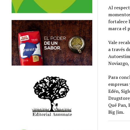
Al respect
momentos c
fortalece 
marca el p
Vale recal
a través d
Autoestima
Noviazgo,
Para concl
empresas y
Edén, Sigl
Drugstore,
Qué Pan, B
Big Jim.