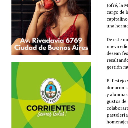
Jofré, la 
cargo de l
capitalino
una hermos
De este mo
nueva edic
desean fes
resaltando
gestión m
El festejo
donaron su
y alumnas 
gustos de 
colaborar
pastelería
homenaje