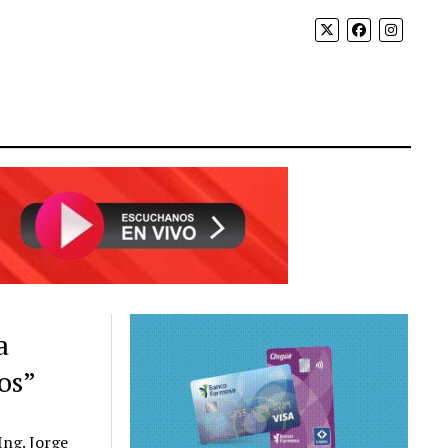
a
os”
Ing. Jorge