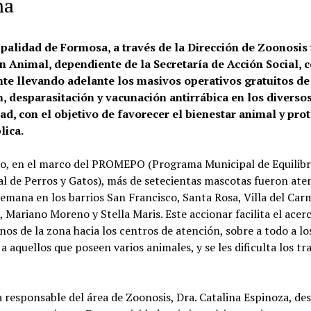
na
palidad de Formosa, a través de la Dirección de Zoonosis 
n Animal, dependiente de la Secretaría de Acción Social, 
te llevando adelante los masivos operativos gratuitos de
n, desparasitación y vacunación antirrábica en los diverso
dad, con el objetivo de favorecer el bienestar animal y pro
lica.
to, en el marco del PROMEPO (Programa Municipal de Equilibr
l de Perros y Gatos), más de setecientas mascotas fueron ate
semana en los barrios San Francisco, Santa Rosa, Villa del Car
 Mariano Moreno y Stella Maris. Este accionar facilita el ace
inos de la zona hacia los centros de atención, sobre a todo a lo
a aquellos que poseen varios animales, y se les dificulta los tr
la responsable del área de Zoonosis, Dra. Catalina Espinoza, des