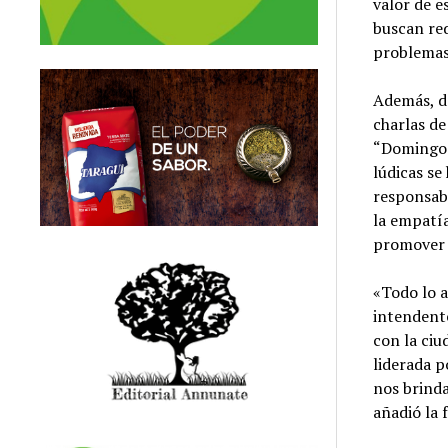
valor de e
buscan red
problemas
Además, de
charlas de
“Domingo S
lúdicas se
responsabl
la empatía
promover 
«Todo lo a
intendente
con la ciu
liderada p
nos brinda
añadió la 