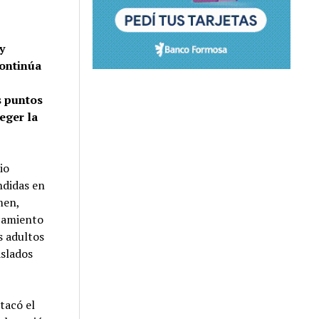
y
continúa
s puntos
teger la
io
ndidas en
men,
rcamiento
s adultos
aslados
tacó el