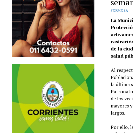
sema
FORMOSA
La Munici
Protecció
activamen
castració
de la ciu
salud púb
Al respec
Poblaciona
la última 
Patronato,
de los vec
mayores y 
largos.
Por ello, 