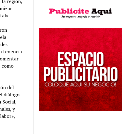
 la región,
imizar
tal».
aron
uela
ades
la tenencia
 fomentar
sí como
ión del
el diálogo
 Social,
males, y
 labor»,