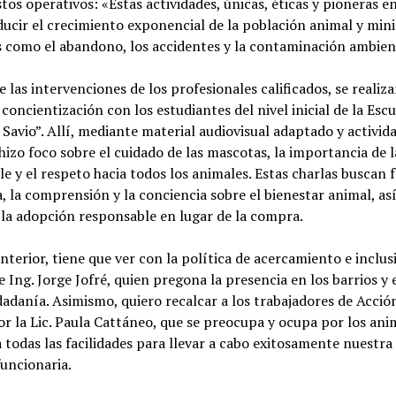
stos operativos: «Estas actividades, únicas, éticas y pioneras en
ucir el crecimiento exponencial de la población animal y min
 como el abandono, los accidentes y la contaminación ambien
 las intervenciones de los profesionales calificados, se realiz
 concientización con los estudiantes del nivel inicial de la Esc
avio”. Allí, mediante material audiovisual adaptado y activid
 hizo foco sobre el cuidado de las mascotas, la importancia de 
e y el respeto hacia todos los animales. Estas charlas buscan
, la comprensión y la conciencia sobre el bienestar animal, a
la adopción responsable en lugar de la compra.
nterior, tiene que ver con la política de acercamiento e inclus
 Ing. Jorge Jofré, quien pregona la presencia en los barrios y 
dadanía. Asimismo, quiero recalcar a los trabajadores de Acción
or la Lic. Paula Cattáneo, que se preocupa y ocupa por los ani
 todas las facilidades para llevar a cabo exitosamente nuestra
funcionaria.