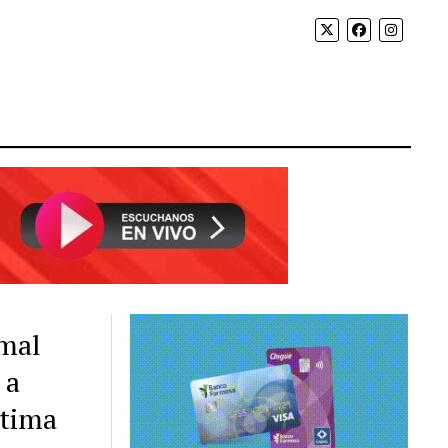
imal
 a
ltima