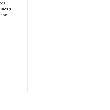
tos
lunes 9
riano