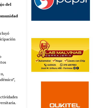
ajo del
 comunidad
ncluyó
icipación
o
stos
to,
adémico”,
actividades
ersitaria.