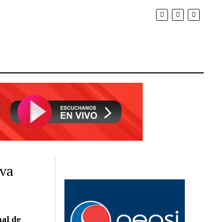
eva
nal de