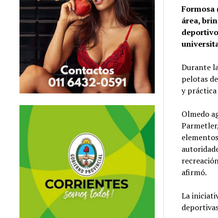
Formosa (
área, bri
deportivo
universita
Durante la
pelotas de
y práctic
Olmedo agr
Parmetler,
elementos
autoridade
recreación
afirmó.
La iniciat
deportivas