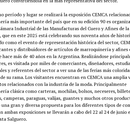
uero convirtiéndola en la más representativa del sector.
o período y lugar se realizará la exposición CEMCA relaciona
ería más importante del país que en su edición 90 es organiz
ámara Industrial de las Manufacturas del Cuero y Afines de la
 que en este 2025 está celebrando sus noventa años de histori
do como el evento de representación histórica del sector, CE
icantes y distribuidores de artículos de marroquinería y afines 
e hace más de 40 años en la Argentina. Realizándose principa
es, es visitada por miles de comerciantes, diseñadores, estudi
les y referentes del sector a ver una de las ferias más colorida
s de su rama. Los visitantes encuentran en CEMCA una amplia 
os relacionados con la industria de la moda. Principalmente
ría clásica como carteras, mochilas, bolsos, neceseres, billete
, camperas, paraguas, valijas, guantes y muchos otros produc
una gran y diversa propuesta para los diferentes tipos de co
ón ambas exposiciones se llevarán a cabo del 22 al 24 de junio 
sta Salguero.