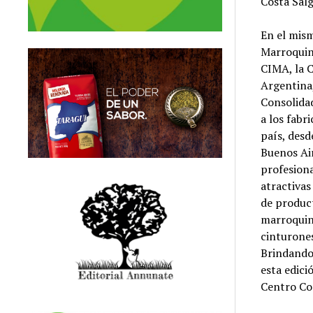
Costa Salg
En el mism
Marroquin
CIMA, la C
Argentina,
Consolida
a los fabr
país, desd
Buenos Air
profesiona
atractiva
de product
marroquine
cinturones
Brindando 
esta edici
Centro Co