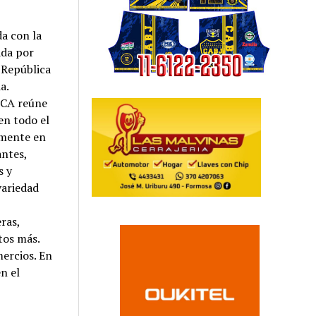
da con la
ada por
 República
a.
MCA reúne
en todo el
lmente en
antes,
s y
variedad
ras,
tos más.
mercios. En
en el