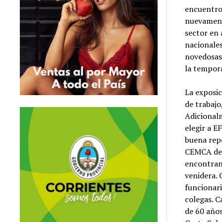
encuentro
nuevament
sector en
nacionales
novedosas
la tempo
La exposi
de trabajo
Adicional
elegir a 
buena repe
CEMCA de 
encontran
venidera. 
funcionari
colegas. C
de 60 años