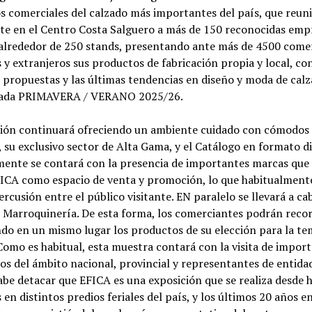
s comerciales del calzado más importantes del país, que reun
e en el Centro Costa Salguero a más de 150 reconocidas empr
 alrededor de 250 stands, presentando ante más de 4500 come
 y extranjeros sus productos de fabricación propia y local, co
 propuestas y las últimas tendencias en diseño y moda de cal
rada PRIMAVERA / VERANO 2025/26.
ción continuará ofreciendo un ambiente cuidado con cómodos 
, su exclusivo sector de Alta Gama, y el Catálogo en formato di
mente se contará con la presencia de importantes marcas que
EFICA como espacio de venta y promoción, lo que habitualment
rcusión entre el público visitante. EN paralelo se llevará a ca
Marroquinería. De esta forma, los comerciantes podrán reco
do en un mismo lugar los productos de su elección para la t
Como es habitual, esta muestra contará con la visita de impor
os del ámbito nacional, provincial y representantes de entida
abe detacar que EFICA es una exposición que se realiza desde 
 en distintos predios feriales del país, y los últimos 20 años e