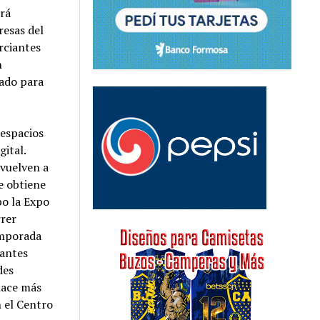
irá
esas del
rciantes
n
zado para
espacios
gital.
 vuelven a
e obtiene
bo la Expo
rrer
emporada
tantes
des
hace más
n el Centro