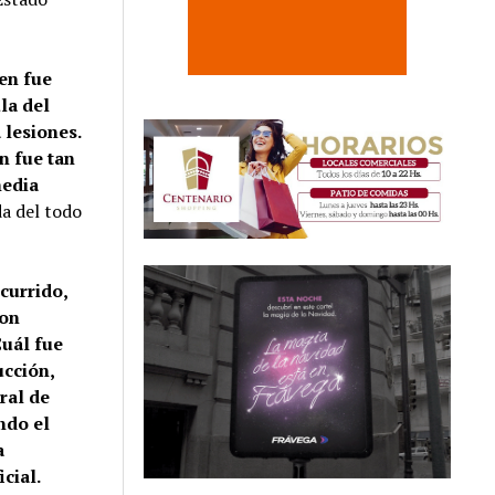
en fue
la del
 lesiones.
n fue tan
media
da del todo
currido,
ron
Cuál fue
ucción,
ral de
ndo el
a
cial.