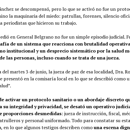
ánchez se descompensó, pero lo que se activó no fue un proto
 sino la maquinaria del miedo: patrullas, forenses, silencio ofici
 periodistas que hicieron su trabajo.
edió en General Belgrano no fue un simple episodio judicial. F
afía de un sistema que reacciona con brutalidad operativa
o institucional y un desprecio sistemático por la salud me
de las personas, incluso cuando se trata de una jueza.
del martes 3 de junio, la jueza de paz de esa localidad, Dra. R
e presentó en la comisaría local en lo que se describió como 
alud”.
de activar un protocolo sanitario o un abordaje discreto q
a su integridad y privacidad, se desató un operativo judicia
de proporciones desmedidas
: jueza de instrucción, fiscal, mé
atrulleros y personal uniformado. Todo para constatar su esta
a, en lo que algunos testigos describen como
una escena dign