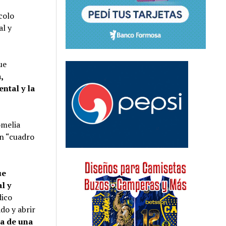
colo
al y
ue
,
ntal y la
omelia
un “cuadro
ue
l y
dico
do y abrir
a de una