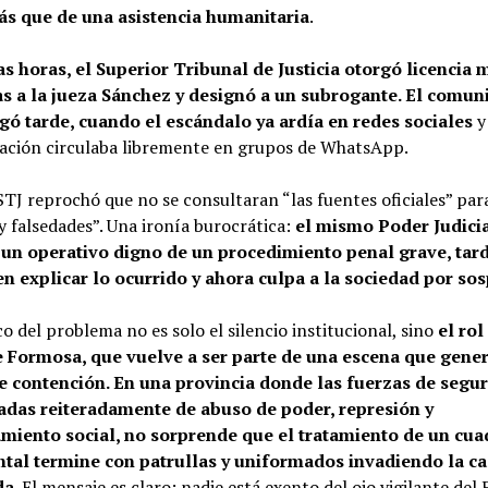
s que de una asistencia humanitaria
.
as horas, el Superior Tribunal de Justicia otorgó licencia 
as a la jueza Sánchez y designó a un subrogante. El comun
legó tarde, cuando el escándalo ya ardía en redes sociales
y
ación circulaba libremente en grupos de WhatsApp.
TJ reprochó que no se consultaran “las fuentes oficiales” para
 falsedades”. Una ironía burocrática:
el mismo Poder Judici
un operativo digno de un procedimiento penal grave, tar
en explicar lo ocurrido y ahora culpa a la sociedad por so
co del problema no es solo el silencio institucional, sino
el rol
e Formosa, que vuelve a ser parte de una escena que gene
 contención. En una provincia donde las fuerzas de segu
adas reiteradamente de abuso de poder, represión y
amiento social, no sorprende que el tratamiento de un cua
tal termine con patrullas y uniformados invadiendo la ca
da
. El mensaje es claro: nadie está exento del ojo vigilante del