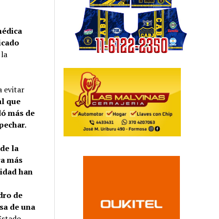
médica
icado
 la
 evitar
al que
dó más de
spechar.
 de la
ra más
ridad han
dro de
sa de una
 Estado