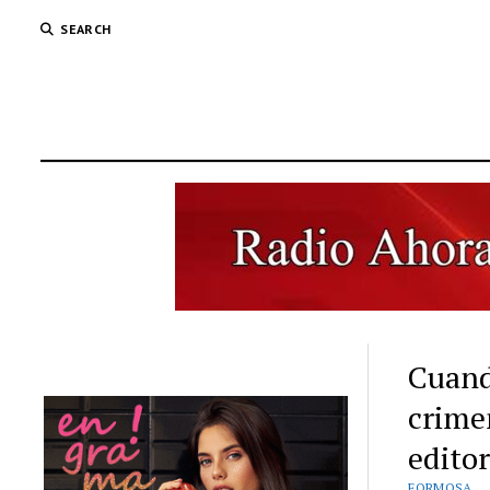
SEARCH
Cuand
crimen
editor
FORMOSA