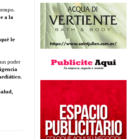
tiempo.
e a la
¿qué le
: un poder
rigencia
mediático.
salud,
a