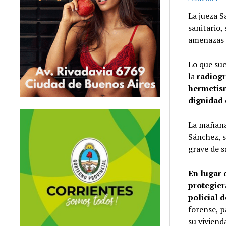
La jueza S
sanitario,
amenazas a
Lo que suc
la
radiogr
hermetism
dignidad 
La mañana 
Sánchez, s
grave de s
En lugar 
protegier
policial 
forense, p
su viviend