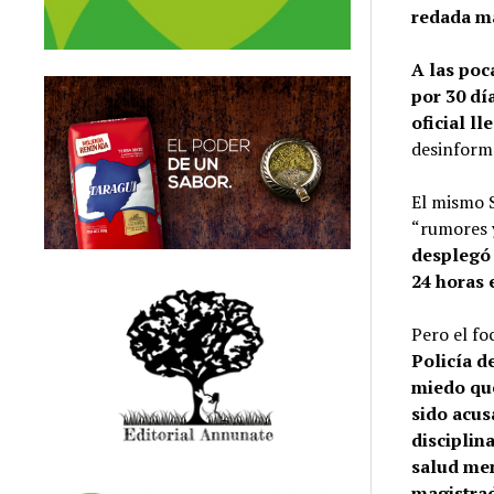
redada má
A las poc
por 30 dí
oficial l
desinform
El mismo S
“rumores y
desplegó 
24 horas 
Pero el fo
Policía d
miedo que
sido acus
disciplin
salud men
magistra