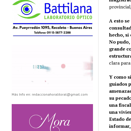
provincial
A esto se
consultad
hecho, si
No pudo, 
grande co
estructura
clara para
Y como si
guiados p
amenazado
Más Info en: redaccionahoralitoral@gmail.com
su pecado
una fisca
una vivie
Estado de
informar,