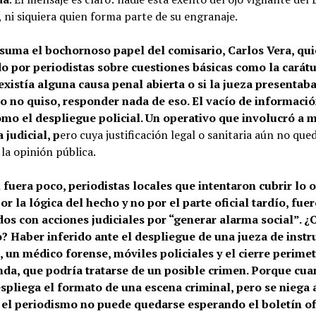
, ni siquiera quien forma parte de su engranaje.
 suma el bochornoso papel del comisario, Carlos Vera, qui
o por periodistas sobre cuestiones básicas como la carátu
 existía alguna causa penal abierta o si la jueza presentaba
o no quiso, responder nada de eso. El vacío de informació
mo el despliegue policial. Un operativo que involucró a 
 judicial, p
ero cuya justificación legal o sanitaria aún no que
 la opinión pública.
 fuera poco, periodistas locales que intentaron cubrir lo o
or la lógica del hecho y no por el parte oficial tardío, fue
s con acciones judiciales por “generar alarma social”. ¿
? Haber inferido ante el despliegue de una jueza de instr
l, un médico forense, móviles policiales y el cierre perimet
nda, que podría tratarse de un posible crimen. Porque cua
spliega el formato de una escena criminal, pero se niega 
 el periodismo no puede quedarse esperando el boletín ofi