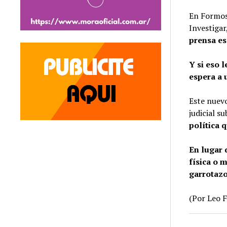
En Formosa
Investigar
prensa es
Y si eso 
espera a
Este nuevo
judicial s
política 
En lugar 
física o 
garrotazo
(Por Leo 