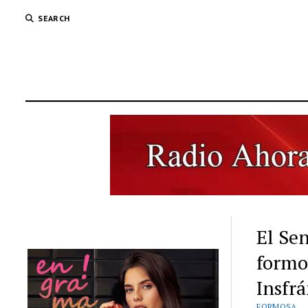
SEARCH
El Sen
formo
Insfr
FORMOSA