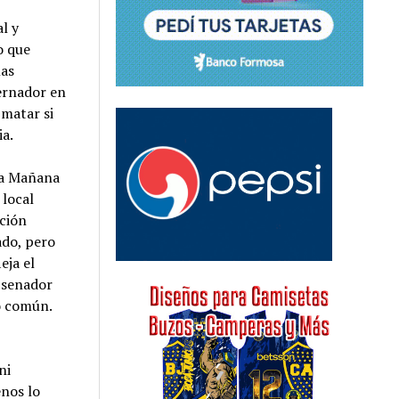
l y
o que
las
ernador en
 matar si
ia.
La Mañana
 local
cción
ado, pero
eja el
n senador
no común.
ni
enos lo