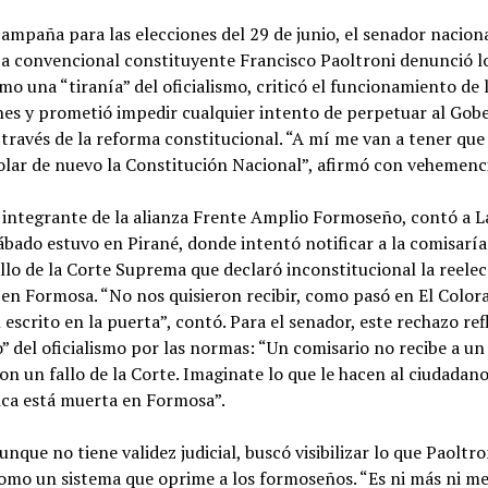
ampaña para las elecciones del 29 de junio, el senador naciona
 a convencional constituyente Francisco Paoltroni denunció l
omo una “tiranía” del oficialismo, criticó el funcionamiento de 
nes y prometió impedir cualquier intento de perpetuar al Gob
 través de la reforma constitucional. “A mí me van a tener que
olar de nuevo la Constitución Nacional”, afirmó con vehemenc
, integrante de la alianza Frente Amplio Formoseño, contó a 
ábado estuvo en Pirané, donde intentó notificar a la comisaría
allo de la Corte Suprema que declaró inconstitucional la reele
 en Formosa. “No nos quisieron recibir, como pasó en El Color
 escrito en la puerta”, contó. Para el senador, este rechazo refl
” del oficialismo por las normas: “Un comisario no recibe a u
on un fallo de la Corte. Imaginate lo que le hacen al ciudada
ica está muerta en Formosa”.
aunque no tiene validez judicial, buscó visibilizar lo que Paoltro
como un sistema que oprime a los formoseños. “Es ni más ni m