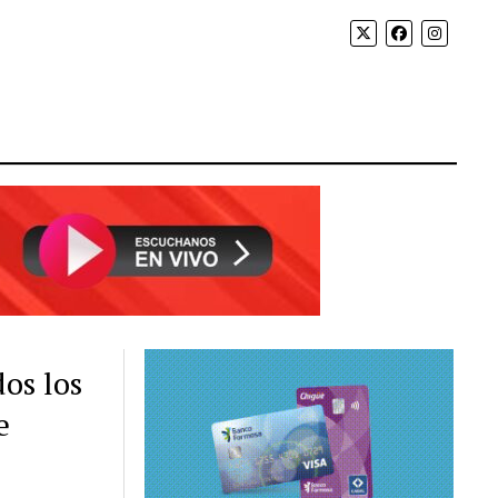
os los
e