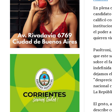
En plena c
candidato
calificó c
institucio
el poder a
quieren vi
Paoltroni
que este s
sobre el f
indefinida
dejamos el
“desprecio
nacional c
La Repúbl
El gesto, 
describe 