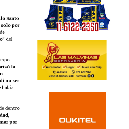
alo Santo
 solo por
 de
co”
del
campo
orizó la
on
dí no ser
e había
sde dentro
idad,
umar por