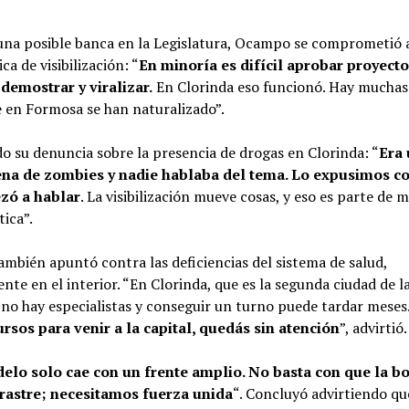
una posible banca en la Legislatura, Ocampo se comprometió 
ca de visibilización: “
En minoría es difícil aprobar proyecto
emostrar y viralizar.
En Clorinda eso funcionó. Hay muchas
 en Formosa se han naturalizado”.
 su denuncia sobre la presencia de drogas en Clorinda: “
Era
ena de zombies y nadie hablaba del tema. Lo expusimos c
zó a hablar
. La visibilización mueve cosas, y eso es parte de 
tica”.
bién apuntó contra las deficiencias del sistema de salud,
nte en el interior. “En Clorinda, que es la segunda ciudad de l
 no hay especialistas y conseguir un turno puede tardar meses
ursos para venir a la capital, quedás sin atención
”, advirtió.
elo solo cae con un frente amplio. No basta con que la bo
rrastre; necesitamos fuerza unida
“. Concluyó advirtiendo qu