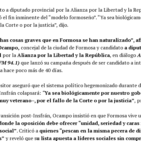
to a diputado provincial por la Alianza por la Libertad y la Re
 el fin inminente del “modelo formoseño”. “Ya sea biológicam
 la Corte o por la justicia”, dijo.
as cosas graves que en Formosa se han naturalizado”, a
Ocampo,
concejal de la ciudad de Formosa y candidato
a dipu
l
por la
Alianza por la Libertad y la República
, en diálogo
A
FM 94.1)
que lanzó su campaña después de ser candidato a in
a hace poco más de 40 días.
ositor aseguró que el sistema político hegemonizado durante 
Insfrán colapsará:
“
Ya sea biológicamente por nuestro gob
muy veterano–, por el fallo de la Corte o por la justicia”
, 
ransición post-Insfrán, Ocampo insistió en que Formosa vive 
donde la oposición debe ofrecer “unidad, seriedad y caras
social”
. Criticó a
quienes “pescan en la misma pecera de di
s”
y reveló que s
u lista apuesta a líderes sociales sin com