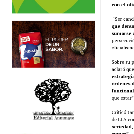
con el of
“Ser candi
que denun
sumarse a
persecució
oficialism
Sobre su 
aclaró qu
estrategi
órdenes d
funcional
que estar”
Criticó ta
de LLA com
seriedad,
sumar”
.