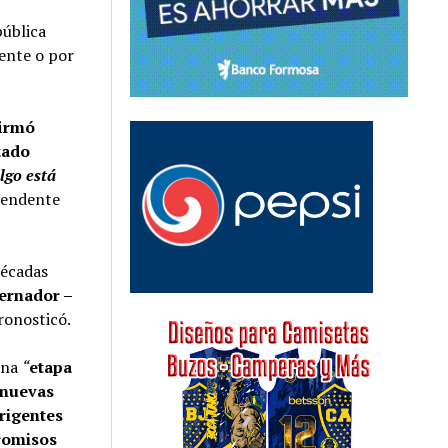
pública
ente o por
firmó
tado
lgo está
tendente
décadas
ernador –
pronosticó.
una
“
etapa
 nuevas
rigentes
promisos