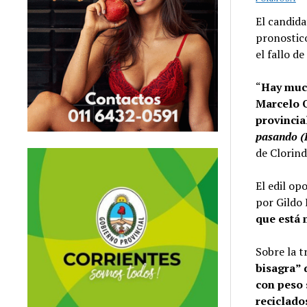
El candida
pronosticó
el fallo de
“
Hay much
Marcelo 
provincia
pasando (
de Clorind
El edil op
por Gildo 
que está 
Sobre la t
bisagra” 
con peso 
reciclado