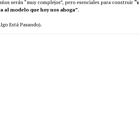
años serán “muy complejos”, pero esenciales para construir
“
va al modelo que hoy nos ahoga”
.
lgo Está Pasando).