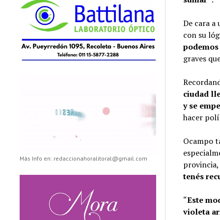
De cara a 
con su lógi
podemos d
graves que
Recordando
ciudad ll
y se empe
hacer polí
Ocampo tam
especialme
Más Info en: redaccionahoralitoral@gmail.com
provincia,
tenés rec
“
Este mod
violeta a