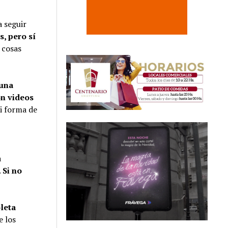
a seguir
s, pero sí
 cosas
 una
on videos
mi forma de
a
.
Si no
leta
e los