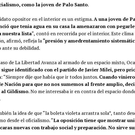
icialismo, como la joven de Palo Santo
.
dato opositor en el interior es un estigma.
A una joven de P
ció que tenia agua en su casa la amenazaron con pegarle
 nuestra lista
“, contó en recorrida por el interior. Este clima
n, afirmó, refleja la
“presión y amedrentamiento sistemáti
o ante su debilidad.
paso de La Libertad Avanza al armado de un espacio mixto, O
e
sigue identificado con el partido de Javier Milei, pero pri
a
: “Siempre dije que había que ir todos juntos.
Cuando vinier
e Nación para que no nos sumemos al frente amplio, deci
 al Gildismo
. No me interesaba ir en contra del espacio dond
.
mbién la idea de que “la boleta violeta arrastra sola”, tanto de
o desde el oficialismo. “
La oposición tiene que mostrar un
 caras nuevas con trabajo social y preparación. No sirve s