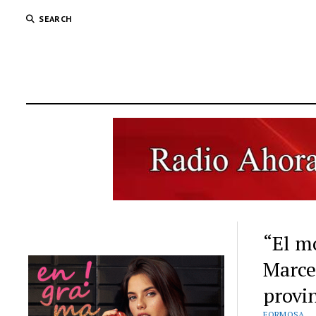
SEARCH
“El m
Marce
provin
FORMOSA