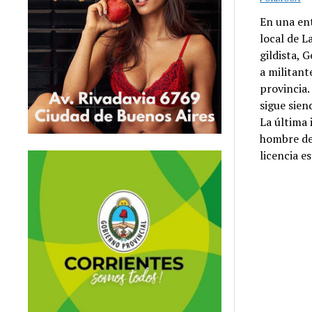
En una ent
local de L
gildista, 
a militan
provincia.
sigue sien
La última 
hombre de
licencia e