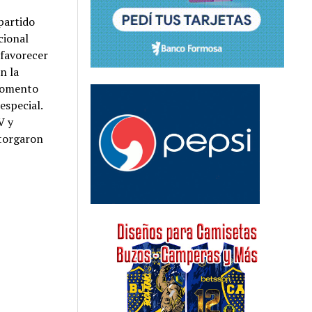
 partido
cional
 favorecer
n la
 momento
especial.
V y
otorgaron