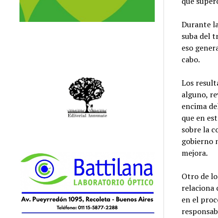
que superó
Durante la
suba del t
eso genera
cabo.
Los resul
alguno, re
encima del
que en est
sobre la c
gobierno n
mejora.
Otro de l
relaciona 
en el proc
responsabi