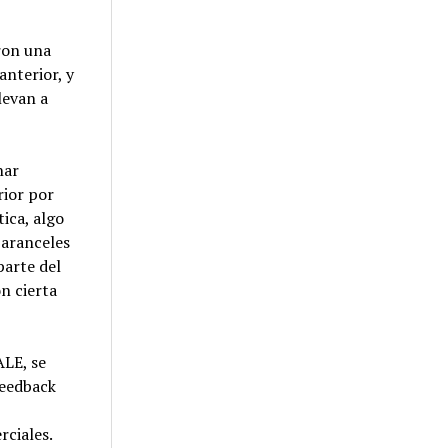
ron una
anterior, y
levan a
nar
rior por
ica, algo
 aranceles
parte del
n cierta
ALE, se
feedback
rciales.