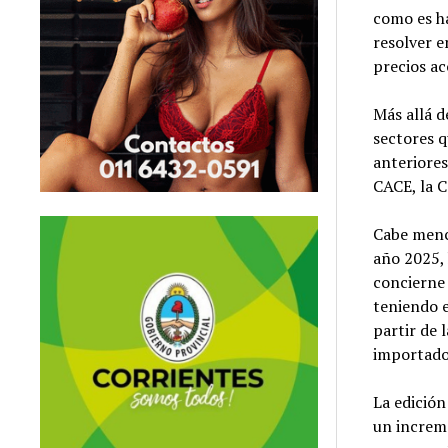
como es ha
resolver e
precios ac
Más allá d
sectores 
anteriores
CACE, la 
Cabe menci
año 2025, 
concierne 
teniendo e
partir de
importados
La edición
un increm