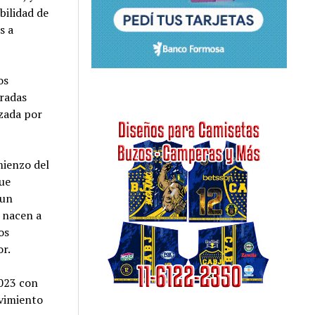
bilidad de
s a
os
radas
izada por
mienzo del
que
aun
 nacen a
os
or.
2023 con
vimiento