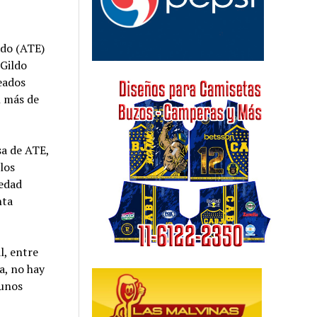
ado (ATE)
 Gildo
eados
n más de
sa de ATE,
los
iedad
nta
l, entre
a, no hay
gunos