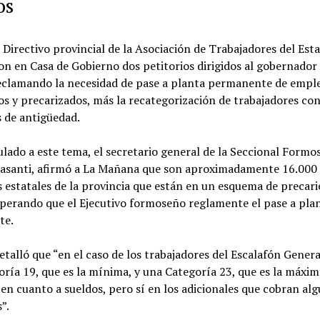
os
 Directivo provincial de la Asociación de Trabajadores del Est
n en Casa de Gobierno dos petitorios dirigidos al gobernador
reclamando la necesidad de pase a planta permanente de empl
os y precarizados, más la recategorización de trabajadores co
s de antigüedad.
ulado a este tema, el secretario general de la Seccional Formo
llasanti, afirmó a La Mañana que son aproximadamente 16.000 
 estatales de la provincia que están en un esquema de precar
sperando que el Ejecutivo formoseño reglamente el pase a pla
te.
talló que “en el caso de los trabajadores del Escalafón Genera
ría 19, que es la mínima, y una Categoría 23, que es la máxim
 en cuanto a sueldos, pero sí en los adicionales que cobran al
”.