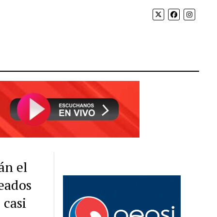
án el
eados
 casi