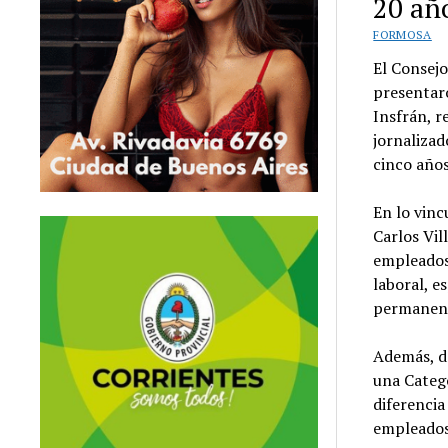
20 añ
FORMOSA
El Consejo
presentaro
Insfrán, 
jornalizad
cinco año
En lo vinc
Carlos Vi
empleados
laboral, e
permanen
Además, de
una Catego
diferencia
empleados