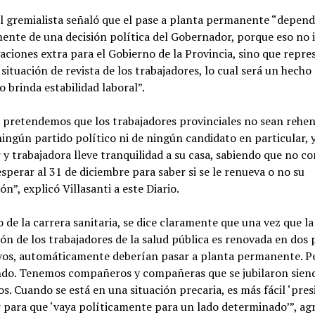
el gremialista señaló que el pase a planta permanente “depen
ente de una decisión política del Gobernador, porque eso no 
aciones extra para el Gobierno de la Provincia, sino que repr
situación de revista de los trabajadores, lo cual será un hech
o brinda estabilidad laboral”.
 pretendemos que los trabajadores provinciales no sean rehen
ningún partido político ni de ningún candidato en particular, 
 y trabajadora lleve tranquilidad a su casa, sabiendo que no co
esperar al 31 de diciembre para saber si se le renueva o no su
ón”, explicó Villasanti a este Diario.
o de la carrera sanitaria, se dice claramente que una vez que la
ión de los trabajadores de la salud pública es renovada en dos
vos, automáticamente deberían pasar a planta permanente. P
ndo. Tenemos compañeros y compañeras que se jubilaron sien
os. Cuando se está en una situación precaria, es más fácil ‘pres
 para que ‘vaya políticamente para un lado determinado’”, ag