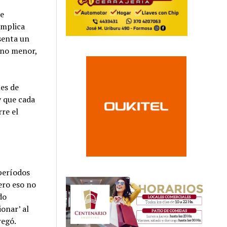
de
implica
esenta un
o no menor,
es de
y que cada
rre el
 períodos
ero eso no
do
ionar’ al
regó.