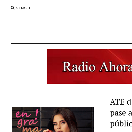
SEARCH
ATE d
pase 
públi