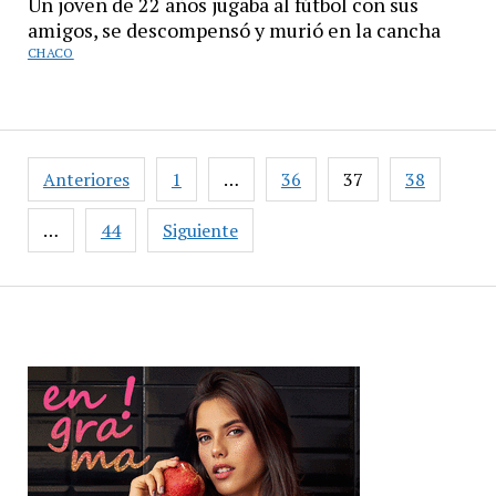
Un joven de 22 años jugaba al fútbol con sus
amigos, se descompensó y murió en la cancha
CHACO
Paginación
Anteriores
1
…
36
37
38
de
entradas
…
44
Siguiente