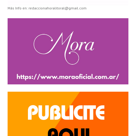
Más Info en: redaccionahoralitoral@gmail.com