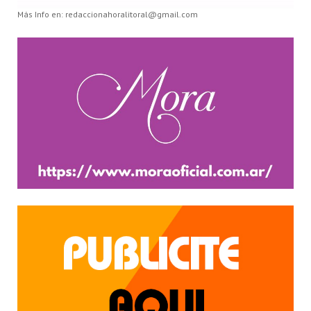
Más Info en: redaccionahoralitoral@gmail.com